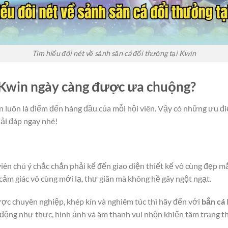
Tìm hiểu đôi nét về sảnh săn cá đổi thưởng tại Kwin
ại Kwin ngày càng được ưa chuộng?
luôn là điểm đến hàng đầu của mỗi hội viên. Vậy có những ưu đi
iải đáp ngay nhé!
iên chú ý chắc chắn phải kể đến giao diện thiết kế vô cùng đẹp m
ảm giác vô cùng mới lạ, thư giãn mà không hề gây ngột ngạt.
ợc chuyên nghiệp, khép kín và nghiêm túc thì hãy đến với
bắn cá
h động như thực, hình ảnh và âm thanh vui nhộn khiến tâm trạng t