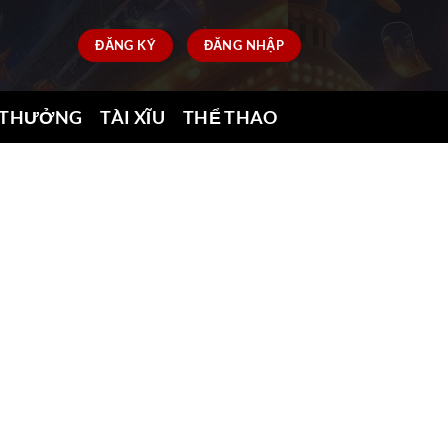
ĐĂNG KÝ
ĐĂNG NHẬP
I THƯỞNG
TÀI XĨU
THỂ THAO