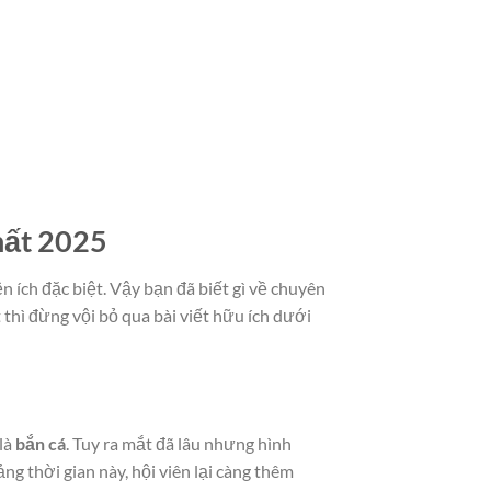
Nhất 2025
n ích đặc biệt. Vậy bạn đã biết gì về chuyên
thì đừng vội bỏ qua bài viết hữu ích dưới
là
bắn cá
. Tuy ra mắt đã lâu nhưng hình
g thời gian này, hội viên lại càng thêm