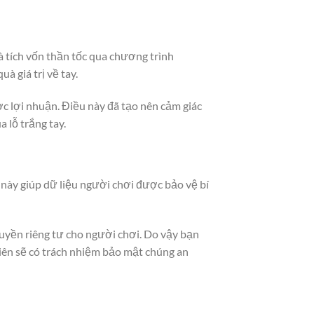
à tích vốn thần tốc qua chương trình
à giá trị về tay.
c lợi nhuận. Điều này đã tạo nên cảm giác
 lỗ trắng tay.
u này giúp dữ liệu người chơi được bảo vệ bí
yền riêng tư cho người chơi. Do vậy bạn
hiên sẽ có trách nhiệm bảo mật chúng an