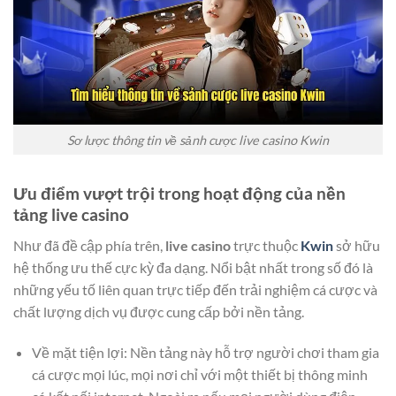
Sơ lược thông tin về sảnh cược live casino Kwin
Ưu điểm vượt trội trong hoạt động của nền
tảng live casino
Như đã đề cập phía trên,
live casino
trực thuộc
Kwin
sở hữu
hệ thống ưu thế cực kỳ đa dạng. Nổi bật nhất trong số đó là
những yếu tố liên quan trực tiếp đến trải nghiệm cá cược và
chất lượng dịch vụ được cung cấp bởi nền tảng.
Về mặt tiện lợi: Nền tảng này hỗ trợ người chơi tham gia
cá cược mọi lúc, mọi nơi chỉ với một thiết bị thông minh