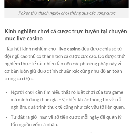
Poker thử thách người chơi thông qua các vòng cược
Kinh nghiệm chơi cá cược trực tuyến tại chuyên
mục live casino
Hầu hết kinh nghiệm chơi
live casino
đều được chia sẻ từ
đội ngũ cao thủ có thành tích cá cược cực cao. Do được thử
nghiệm thực tế rất nhiều lần nên các phương pháp này về
cơ bản luôn giữ được tính chuẩn xác cũng như độ an toàn
trong cá cược.
Người chơi cần tìm hiểu thật rõ luật chơi của tựa game
mà mình đang tham gia. Đặc biệt là các thông tin về trải
nghiệm, quá trình thực tế cũng như các yếu tố liên quan.
Tự đặt ra giới hạn về số tiền cược mỗi ngày để quản lý
tốn nguồn vốn cá nhân.