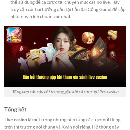
thể sử dụng để cá cược tại chuyên mục casino live. Hãy
truy cập các bài hướng dẫn tại hậu đài Cổng Gamd để cập
nhật quy trình chuẩn xác nhất.
Tổng hợp các câu hỏi thường gặp khi cá cược tại live casino
Tổng kết
Live casino
là một trong những nền tảng cá cược nổi tiếng
trên thị trường nói chung và Kwin nói riêng. Hệ thống này