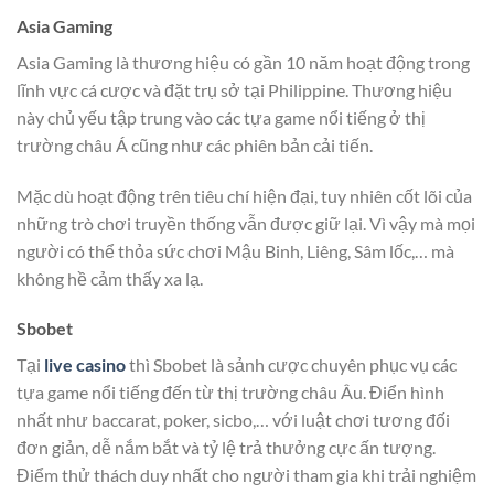
Asia Gaming
Asia Gaming là thương hiệu có gần 10 năm hoạt động trong
lĩnh vực cá cược và đặt trụ sở tại Philippine. Thương hiệu
này chủ yếu tập trung vào các tựa game nổi tiếng ở thị
trường châu Á cũng như các phiên bản cải tiến.
Mặc dù hoạt động trên tiêu chí hiện đại, tuy nhiên cốt lõi của
những trò chơi truyền thống vẫn được giữ lại. Vì vậy mà mọi
người có thể thỏa sức chơi Mậu Binh, Liêng, Sâm lốc,… mà
không hề cảm thấy xa lạ.
Sbobet
Tại
live casino
thì Sbobet là sảnh cược chuyên phục vụ các
tựa game nổi tiếng đến từ thị trường châu Âu. Điển hình
nhất như baccarat, poker, sicbo,… với luật chơi tương đối
đơn giản, dễ nắm bắt và tỷ lệ trả thưởng cực ấn tượng.
Điểm thử thách duy nhất cho người tham gia khi trải nghiệm