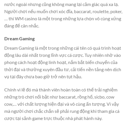
nước ngoài nhưng cũng không mang lại cảm giác quá xa lạ.
Người chơi nếu muốn chơi xóc đĩa, baccarat, roulette, poker,
… thì WM casino là một trong những lựa chọn vô cùng xứng
đáng để cân nhắc.
Dream Gaming
Dream Gaming là một trong những cái tên có quá trình hoạt
động lâu dài nhất trong lĩnh vực cá cược. Tuy nhiên nhờ vào
phong cách hoạt động linh hoạt, nắm bắt biến chuyển của
thời đại và thường xuyên đầu tư, cải tiến nền tảng nên dịch
vụ tại đây chưa bao giờ trở nên tụt hậu.
Chính vì lẽ đó mà thành viên hoàn toàn có thể trải nghiệm
những trò chơi nổi bật như baccarat, rồng hổ, sicbo, cow
cow,… với chất lượng hiện đại và vô cùng ấn tượng. Vì vậy
mà người chơi chắc chắn sẽ phải rung động khi tham gia cá
cược tại sảnh game trực thuộc nhà phát hành này.