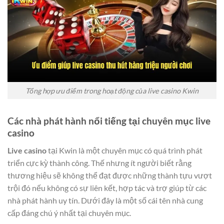
Tổng hợp ưu điểm trong hoạt động của live casino Kwin
Các nhà phát hành nổi tiếng tại chuyên mục live
casino
Live casino
tại Kwin là một chuyên mục có quá trình phát
triển cực kỳ thành công. Thế nhưng ít người biết rằng
thương hiệu sẽ không thể đạt được những thành tựu vượt
trội đó nếu không có sự liên kết, hợp tác và trợ giúp từ các
nhà phát hành uy tín. Dưới đây là một số cái tên nhà cung
cấp đáng chú ý nhất tại chuyên mục.