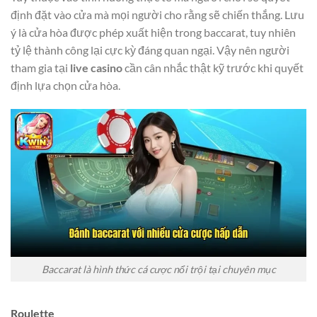
định đặt vào cửa mà mọi người cho rằng sẽ chiến thắng. Lưu
ý là cửa hòa được phép xuất hiện trong baccarat, tuy nhiên
tỷ lệ thành công lại cực kỳ đáng quan ngại. Vậy nên người
tham gia tại
live casino
cần cân nhắc thật kỹ trước khi quyết
định lựa chọn cửa hòa.
Baccarat là hình thức cá cược nổi trội tại chuyên mục
Roulette