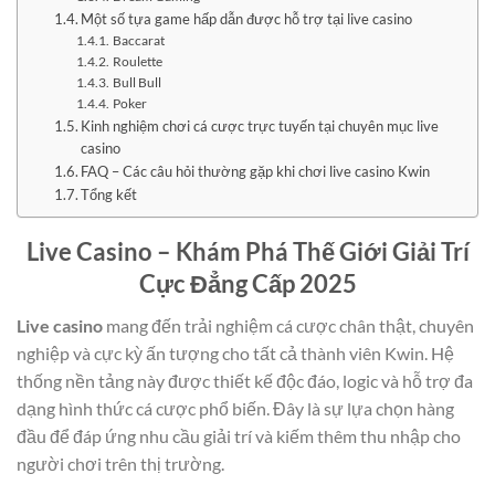
Một số tựa game hấp dẫn được hỗ trợ tại live casino
Baccarat
Roulette
Bull Bull
Poker
Kinh nghiệm chơi cá cược trực tuyến tại chuyên mục live
casino
FAQ – Các câu hỏi thường gặp khi chơi live casino Kwin
Tổng kết
Live Casino – Khám Phá Thế Giới Giải Trí
Cực Đẳng Cấp 2025
Live casino
mang đến trải nghiệm cá cược chân thật, chuyên
nghiệp và cực kỳ ấn tượng cho tất cả thành viên Kwin. Hệ
thống nền tảng này được thiết kế độc đáo, logic và hỗ trợ đa
dạng hình thức cá cược phổ biến. Đây là sự lựa chọn hàng
đầu để đáp ứng nhu cầu giải trí và kiếm thêm thu nhập cho
người chơi trên thị trường.