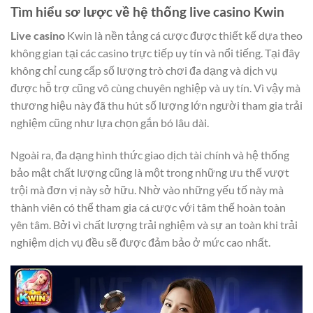
Tìm hiểu sơ lược về hệ thống live casino Kwin
Live casino
Kwin là nền tảng cá cược được thiết kế dựa theo
không gian tại các casino trực tiếp uy tín và nổi tiếng. Tại đây
không chỉ cung cấp số lượng trò chơi đa dạng và dịch vụ
được hỗ trợ cũng vô cùng chuyên nghiệp và uy tín. Vì vậy mà
thương hiệu này đã thu hút số lượng lớn người tham gia trải
nghiệm cũng như lựa chọn gắn bó lâu dài.
Ngoài ra, đa dạng hình thức giao dịch tài chính và hệ thống
bảo mật chất lượng cũng là một trong những ưu thế vượt
trội mà đơn vị này sở hữu. Nhờ vào những yếu tố này mà
thành viên có thể tham gia cá cược với tâm thế hoàn toàn
yên tâm. Bởi vì chất lượng trải nghiệm và sự an toàn khi trải
nghiệm dịch vụ đều sẽ được đảm bảo ở mức cao nhất.