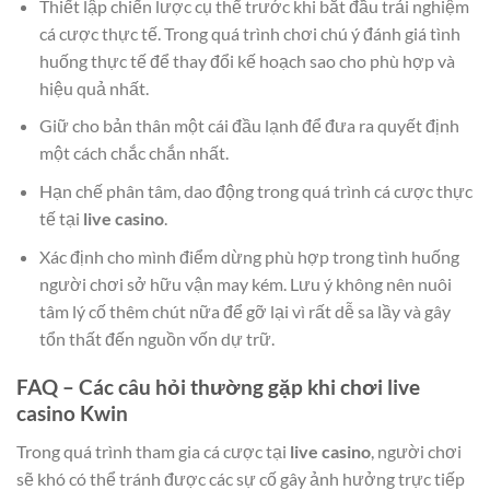
Thiết lập chiến lược cụ thể trước khi bắt đầu trải nghiệm
cá cược thực tế. Trong quá trình chơi chú ý đánh giá tình
huống thực tế để thay đổi kế hoạch sao cho phù hợp và
hiệu quả nhất.
Giữ cho bản thân một cái đầu lạnh để đưa ra quyết định
một cách chắc chắn nhất.
Hạn chế phân tâm, dao động trong quá trình cá cược thực
tế tại
live casino
.
Xác định cho mình điểm dừng phù hợp trong tình huống
người chơi sở hữu vận may kém. Lưu ý không nên nuôi
tâm lý cố thêm chút nữa để gỡ lại vì rất dễ sa lầy và gây
tổn thất đến nguồn vốn dự trữ.
FAQ – Các câu hỏi thường gặp khi chơi live
casino Kwin
Trong quá trình tham gia cá cược tại
live casino
, người chơi
sẽ khó có thể tránh được các sự cố gây ảnh hưởng trực tiếp