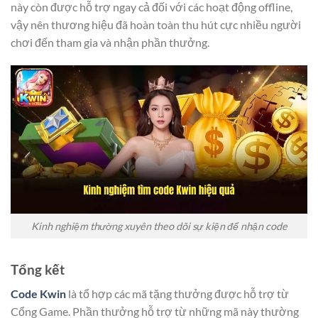
này còn được hỗ trợ ngay cả đối với các hoạt động offline,
vậy nên thương hiệu đã hoàn toàn thu hút cực nhiều người
chơi đến tham gia và nhận phần thưởng.
Kinh nghiệm thường xuyên theo dõi sự kiện để nhận code
Tổng kết
Code Kwin
là tổ hợp các mã tặng thưởng được hỗ trợ từ
Cổng Game. Phần thưởng hỗ trợ từ những mã này thường