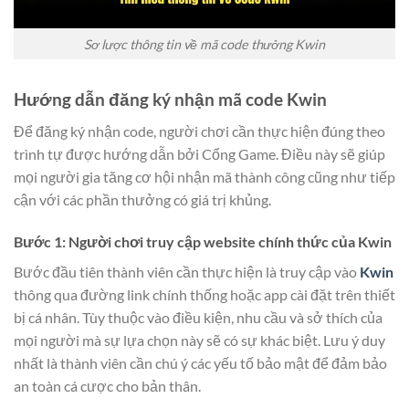
Sơ lược thông tin về mã code thưởng Kwin
Hướng dẫn đăng ký nhận mã code Kwin
Để đăng ký nhận code, người chơi cần thực hiện đúng theo
trình tự được hướng dẫn bởi Cổng Game. Điều này sẽ giúp
mọi người gia tăng cơ hội nhận mã thành công cũng như tiếp
cận với các phần thưởng có giá trị khủng.
Bước 1: Người chơi truy cập website chính thức của Kwin
Bước đầu tiên thành viên cần thực hiện là truy cập vào
Kwin
thông qua đường link chính thống hoặc app cài đặt trên thiết
bị cá nhân. Tùy thuộc vào điều kiện, nhu cầu và sở thích của
mọi người mà sự lựa chọn này sẽ có sự khác biệt. Lưu ý duy
nhất là thành viên cần chú ý các yếu tố bảo mật để đảm bảo
an toàn cá cược cho bản thân.