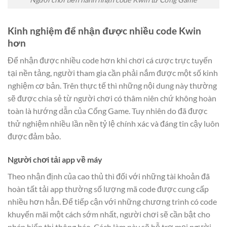
Kinh nghiệm để nhận được nhiều code Kwin
hơn
Để nhận được nhiều code hơn khi chơi cá cược trực tuyến
tại nền tảng, người tham gia cần phải nắm được một số kinh
nghiệm cơ bản. Trên thực tế thì những nội dung này thường
sẽ được chia sẻ từ người chơi có thâm niên chứ không hoàn
toàn là hướng dẫn của Cổng Game. Tuy nhiên do đã được
thử nghiệm nhiều lần nền tỷ lệ chính xác và đáng tin cậy luôn
được đảm bảo.
Người chơi tải app về máy
Theo nhận định của cao thủ thì đối với những tài khoản đã
hoàn tất tải app thường số lượng mã code được cung cấp
nhiều hơn hẳn. Để tiếp cận với những chương trình có code
khuyến mãi một cách sớm nhất, người chơi sẽ cần bật cho
phép hiển thị thông báo. Cách làm này sẽ hỗ trợ mọi người