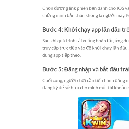
Chọn đường link phiên bản dành cho IOS và b
chứng minh bản thân không là người máy. 
Bước 4: Khởi chạy app lần đầu trê
Sau khi quá trình tải xuống hoàn tất, ứng dụ
truy cập trực tiếp vào để khởi chạy lần đầ
dụng app tiếp theo.
Bước 5: Đăng nhập và bắt đầu trả
Cuối cùng, người chơi cần tiến hành đăng n
đăng ký để sở hữu cho mình một tài khoản cá