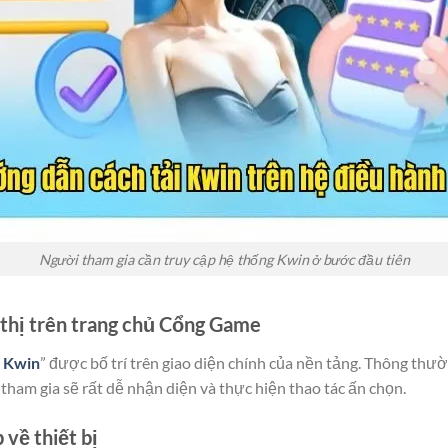
Người tham gia cần truy cập hệ thống Kwin ở bước đầu tiên
 thị trên trang chủ Cổng Game
p
Kwin
” được bố trí trên giao diện chính của nền tảng. Thông thư
tham gia sẽ rất dễ nhận diện và thực hiện thao tác ấn chọn.
 về thiết bị