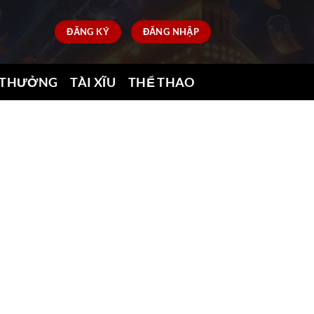
ĐĂNG KÝ
ĐĂNG NHẬP
I THƯỞNG
TÀI XĨU
THỂ THAO