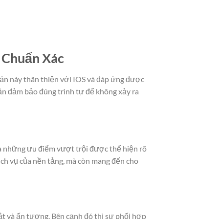
g Chuẩn Xác
bản này thân thiện với IOS và đáp ứng được
cần đảm bảo đúng trình tự để không xảy ra
 là những ưu điểm vượt trội được thể hiện rõ
dịch vụ của nền tảng, mà còn mang đến cho
ật và ấn tượng. Bên cạnh đó thì sự phối hợp