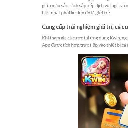
giữa màu sắc, cách sắp xếp dịch vụ logic v
biệt nhất phải kể đến đó là giới trẻ.
Cung cấp trải nghiệm giải trí, cá c
Khi tham gia cá cược tại ứng dụng Kwin, ngườ
App được tích hợp trực tiếp vào thiết bị cá 