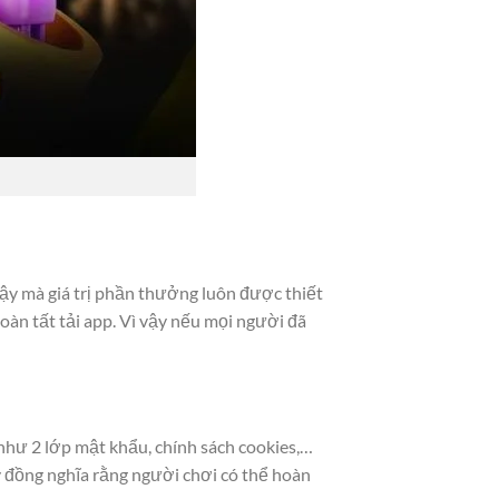
vậy mà giá trị phần thưởng luôn được thiết
àn tất tải app. Vì vậy nếu mọi người đã
như 2 lớp mật khẩu, chính sách cookies,…
y đồng nghĩa rằng người chơi có thể hoàn