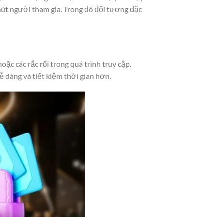
hút người tham gia. Trong đó đối tượng đặc
oặc các rắc rối trong quá trình truy cập.
ễ dàng và tiết kiệm thời gian hơn.