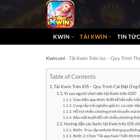
Bỏ
qua
nội
dung
KWIN
TẢI KWIN
TIN TỨ
Kwin.onl
-
Tải Kwin Trên Ios – Quy Trình Th
Table of Contents
Tải Kwin Trên IOS – Quy Trình Cài Đặt Ứng
Vì sao người chơi nên tải Kwin trên IOS?
Giao diện app được thiết kế bắt mắt, hiện
Cung cấp trải nghiệm giải trí, cá cược tiện
Hỗ trợ nhiều chương trình khuyến mãi ma
Bảo mật tuyệt đối với nhiều phương thức
Hướng dẫn các bước tải Kwin trên IOS chi 
Bước: Truy cập website thông qua đường 
Bước 2: Chọn “Tải app Kwin” hiển thị tr