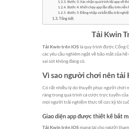
Bước 3: Xác nhận quá trình tải app về thi
Bước 4: Khởi chạy app lần đầu trên nền h
Bước 5: Đăng nhập và bắt đầu trải nghiệ
Tổng kết
Tải Kwin T
Tải Kwin trên IOS
là quy trình được Cổng G
các yêu cầu nghiêm ngặt về bảo mật của hệ 
sai sót không đáng có.
Vì sao người chơi nên tải
Có rất nhiều lý do thuyết phục người chơi n
ràng trong quá trình cá cược trực tuyến củ
mọi người trải nghiệm thực tế cực kỳ lôi cu
Giao diện app được thiết kế bắt mắ
Tải Kwin trên IOS
mang lại cho người tham 