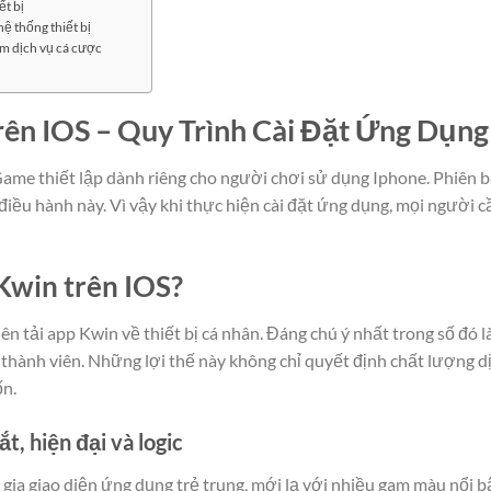
ết bị
ệ thống thiết bị
m dịch vụ cá cược
rên IOS – Quy Trình Cài Đặt Ứng Dụn
ame thiết lập dành riêng cho người chơi sử dụng Iphone. Phiên 
điều hành này. Vì vậy khi thực hiện cài đặt ứng dụng, mọi người 
 Kwin trên IOS?
ên tải app Kwin về thiết bị cá nhân. Đáng chú ý nhất trong số đó
a thành viên. Những lợi thế này không chỉ quyết định chất lượng 
ốn.
t, hiện đại và logic
gia giao diện ứng dụng trẻ trung, mới lạ với nhiều gam màu nổi b