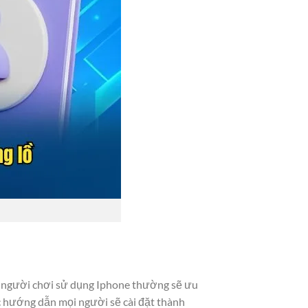
 mà người chơi sử dụng Iphone thường sẽ ưu
ợc hướng dẫn mọi người sẽ cài đặt thành