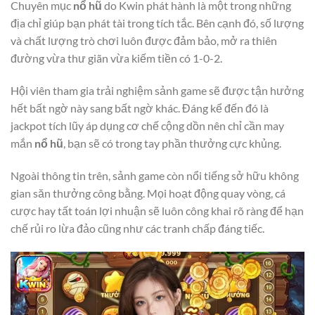
Chuyên mục
nổ hũ
do Kwin phát hành là một trong những
địa chỉ giúp bạn phát tài trong tích tắc. Bên cạnh đó, số lượng
và chất lượng trò chơi luôn được đảm bảo, mở ra thiên
đường vừa thư giãn vừa kiếm tiền có 1-0-2.
Hội viên tham gia trải nghiệm sảnh game sẽ được tận hưởng
hết bất ngờ này sang bất ngờ khác. Đáng kể đến đó là
jackpot tích lũy áp dụng cơ chế cộng dồn nên chỉ cần may
mắn
nổ hũ
, bạn sẽ có trong tay phần thưởng cực khủng.
Ngoài thông tin trên, sảnh game còn nổi tiếng sở hữu không
gian săn thưởng công bằng. Mọi hoạt động quay vòng, cá
cược hay tất toán lợi nhuận sẽ luôn công khai rõ ràng để hạn
chế rủi ro lừa đảo cũng như các tranh chấp đáng tiếc.