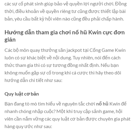
các sự cố phát sinh giúp bảo vệ quyền lợi người chơi. Đồng
thời, điều khoản về quyền riêng tư cũng được thiết lập bài
bản, yêu cầu bất kỳ hội viên nào cũng đều phải chấp hành.
Hướng dẫn tham gia chơi nổ hũ Kwin cực đơn
giản
Các bộ môn quay thưởng săn jackpot tại Cổng Game Kwin
luôn có sự khác biệt về nội dung. Tuy nhiên, nói đến cách
thức tham gia thì có sự tương đồng nhất định. Nếu bạn
không muốn gặp sự cố trong khi cá cược thì hãy theo dõi
hướng dẫn chi tiết như sau:
Quy luật cơ bản
Bạn đang tò mò tìm hiểu về nguyên tắc chơi
nổ hũ
Kwin để
nhanh chóng nhập cuộc? Một khi truy cập sảnh game, hội
viên cần nắm vững các quy luật cơ bản được chuyên gia phát
hàng quy ước như sau: