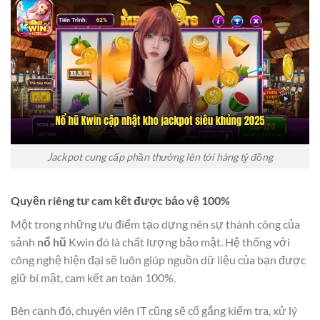
Jackpot cung cấp phần thưởng lên tới hàng tỷ đồng
Quyền riêng tư cam kết được bảo vệ 100%
Một trong những ưu điểm tạo dựng nên sự thành công của
sảnh
nổ hũ
Kwin đó là chất lượng bảo mật. Hệ thống với
công nghệ hiện đại sẽ luôn giúp nguồn dữ liệu của bạn được
giữ bí mật, cam kết an toàn 100%.
Bên cạnh đó, chuyên viên IT cũng sẽ cố gắng kiểm tra, xử lý