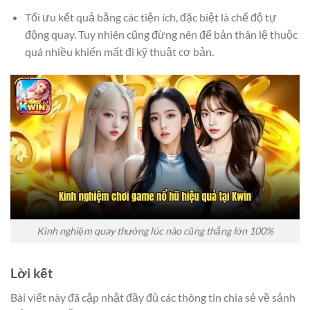
Tối ưu kết quả bằng các tiện ích, đặc biệt là chế độ tự
động quay. Tuy nhiên cũng đừng nên để bản thân lệ thuộc
quá nhiều khiến mất đi kỹ thuật cơ bản.
Kinh nghiệm quay thưởng lúc nào cũng thắng lớn 100%
Lời kết
Bài viết này đã cập nhật đầy đủ các thông tin chia sẻ về sảnh