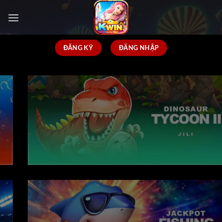
Bỏ
qua
nội
dung
ĐĂNG KÝ
ĐĂNG NHẬP