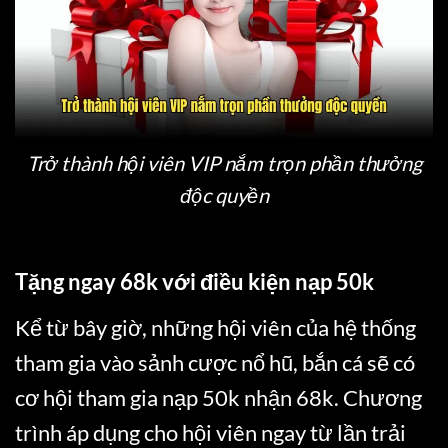
Trở thành hội viên VIP nắm trọn phần thưởng
độc quyền
Tặng ngay 68k với điều kiện nạp 50k
Kể từ bây giờ, những hội viên của hệ thống
tham gia vào sảnh cược nổ hũ, bắn cá sẽ có
cơ hội tham gia nạp 50k nhận 68k. Chương
trình áp dụng cho hội viên ngay từ lần trải