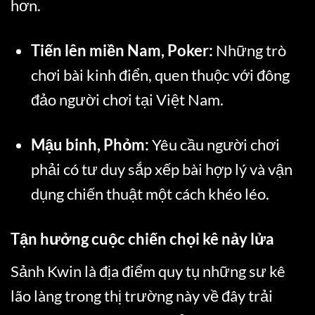
hơn.
Tiến lên miền Nam, Poker:
Những trò
chơi bài kinh điển, quen thuộc với đông
đảo người chơi tại Việt Nam.
Mậu binh, Phỏm:
Yêu cầu người chơi
phải có tư duy sắp xếp bài hợp lý và vận
dụng chiến thuật một cách khéo léo.
Tận hưởng cuộc chiến chọi kê nảy lửa
Sảnh Kwin là địa điểm quy tụ những sư kê
lão làng trong thị trường này về đây trải