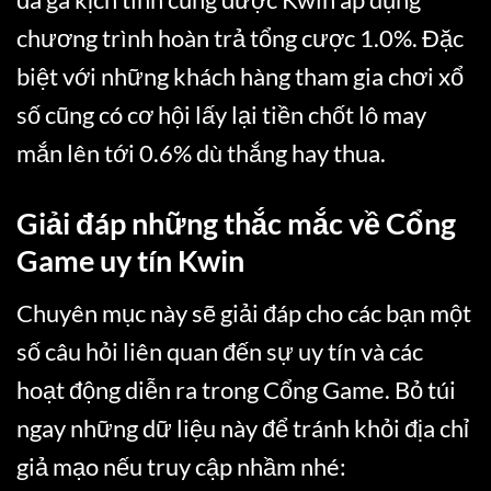
chương trình hoàn trả tổng cược 1.0%. Đặc
biệt với những khách hàng tham gia chơi xổ
số cũng có cơ hội lấy lại tiền chốt lô may
mắn lên tới 0.6% dù thắng hay thua.
Giải đáp những thắc mắc về Cổng
Game uy tín Kwin
Chuyên mục này sẽ giải đáp cho các bạn một
số câu hỏi liên quan đến sự uy tín và các
hoạt động diễn ra trong Cổng Game. Bỏ túi
ngay những dữ liệu này để tránh khỏi địa chỉ
giả mạo nếu truy cập nhầm nhé: