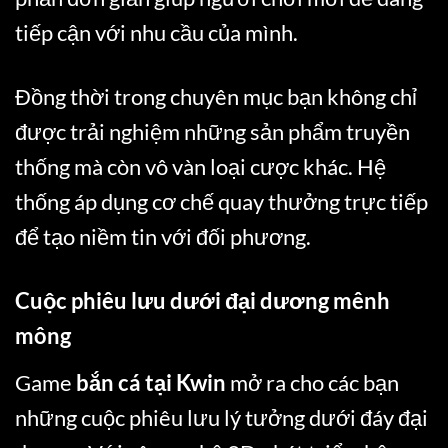
tiếp cận với nhu cầu của mình.
Đồng thời trong chuyên mục bạn không chỉ
được trải nghiệm những sản phẩm truyền
thống mà còn vô vàn loại cược khác. Hệ
thống áp dụng cơ chế quay thưởng trực tiếp
để tạo niềm tin với đối phương.
Cuộc phiêu lưu dưới đại dương mênh
mông
Game
bắn cá tại Kwin
mở ra cho các bạn
những cuộc phiêu lưu lý tưởng dưới đáy đại