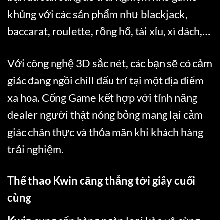
khủng với các sản phẩm như blackjack,
baccarat, roulette, rồng hổ, tài xỉu, xì dách,…
Với công nghệ 3D sắc nét, các bạn sẽ có cảm
giác đang ngồi chill đấu trí tại một địa điểm
xa hoa. Cổng Game kết hợp với tính năng
dealer người thật nóng bỏng mang lại cảm
giác chân thực và thỏa mãn khi khách hàng
trải nghiệm.
Thể thao Kwin căng thẳng tới giây cuối
cùng