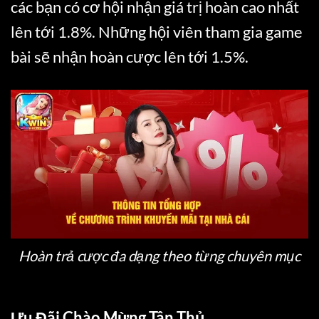
các bạn có cơ hội nhận giá trị hoàn cao nhất
lên tới 1.8%. Những hội viên tham gia game
bài sẽ nhận hoàn cược lên tới 1.5%.
Hoàn trả cược đa dạng theo từng chuyên mục
Ưu Đãi Chào Mừng Tân Thủ