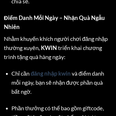
chia sẻ.
Điểm Danh Mỗi Ngày – Nhận Quà Ngẫu
Nhiên
Nhằm khuyến khích người chơi đăng nhập
thường xuyên,
KWIN
triển khai chương
trình tặng quà hàng ngày:
Chỉ cần
đăng nhập kwin
và điểm danh
mỗi ngày, bạn sẽ nhận được phần quà
bất ngờ.
Phần thưởng có thể bao gồm giftcode,