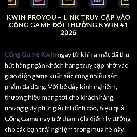
KWIN PROYOU – LINK TRUY CẬP VÀO
CỔNG GAME ĐỔI THƯỞNG KWIN #1
2026
Cổng Game Kwin
ngay từ khi ra mắt đã thu
hút hàng ngàn khách hàng truy cập nhờ vào
giao diện game xuất sắc cùng nhiều sản
phẩm đa dạng. Với bề dày kinh nghiệm,
thương hiệu mang tới cho khách hàng
những giây phút giải trí đỉnh cao, hiệu quả.
Cổng Game này trở thành địa điểm lý tưởng
cho các bạn trải nghiệm trong mùa hè này.