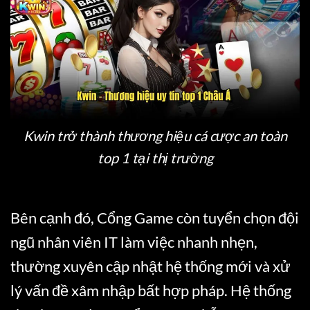
Kwin trở thành thương hiệu cá cược an toàn
top 1 tại thị trường
Bên cạnh đó, Cổng Game còn tuyển chọn đội
ngũ nhân viên IT làm việc nhanh nhẹn,
thường xuyên cập nhật hệ thống mới và xử
lý vấn đề xâm nhập bất hợp pháp. Hệ thống