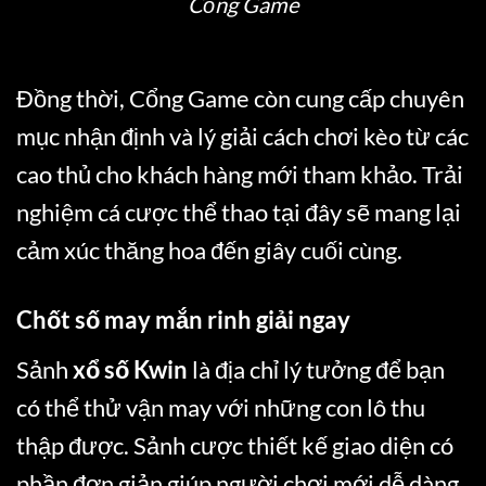
Cổng Game
Đồng thời, Cổng Game còn cung cấp chuyên
mục nhận định và lý giải cách chơi kèo từ các
cao thủ cho khách hàng mới tham khảo. Trải
nghiệm cá cược thể thao tại đây sẽ mang lại
cảm xúc thăng hoa đến giây cuối cùng.
Chốt số may mắn rinh giải ngay
Sảnh
xổ số Kwin
là địa chỉ lý tưởng để bạn
có thể thử vận may với những con lô thu
thập được. Sảnh cược thiết kế giao diện có
phần đơn giản giúp người chơi mới dễ dàng