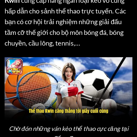
Kwin
cung cấp hàng ngàn loại kèo vô cùng
hấp dẫn cho sảnh thể thao trực tuyến. Các
bạn có cơ hội trải nghiệm những giải đấu
tầm cỡ thế giới cho bộ môn bóng đá, bóng
chuyền, cầu lông, tennis,…
Chờ đón những ván kèo thể thao cực căng tại