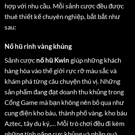
hợp với nhu cầu. Mỗi sảnh cược đều được
thuê thiết kế chuyên nghiệp, bắt bắt như
sau:
Nổ hũ rinh vàng khủng
Sảnh cược
nổ hũ Kwin
giúp những khách
hàng hòa vào thế giới rực rỡ màu sắc và
khám phá từng câu chuyện thú vị. Những
sản phẩm đang đạt doanh thu khủng trong
Cổng Game mà bạn không nên bỏ qua như
cung điện kho báu, thành phố vàng, kho báu
Aztec, tây du ký,… Mỗi trò chơi đều đi kèm
những tính năng cực khủng và phần quà