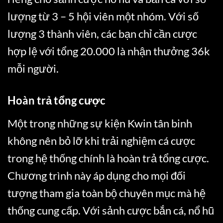
lượng từ 3 – 5 hội viên một nhóm. Với số
lượng 3 thành viên, các bạn chỉ cần cược
hợp lệ với tổng 20.000 là nhận thưởng 36k
mỗi người.
Hoàn trả tổng cược
Một trong những sự kiện Kwin tân binh
không nên bỏ lỡ khi trải nghiệm cá cược
trong hệ thống chính là hoàn trả tổng cược.
Chương trình này áp dụng cho mọi đối
tượng tham gia toàn bộ chuyên mục mà hệ
thống cung cấp. Với sảnh cược bắn cá, nổ hũ