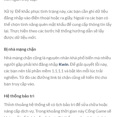
Xử lý: Để khắc phục tình trạng này, các bạn cần ghi dữ liệu
đăng nhập vào điện thoại hoặc ra giấy. Ngoài ra các bạn có
thể chọn tính năng quên mật khẩu để cung cấp thông tin lấy
lại. Thực hiện theo các bước hệ thống hướng dẫn sẽ lấy
được dữ liệu mới.
Bị nhà mạng chặn
Nhà mạng chặn cũng là nguyên nhân khá phổ biến mà nhiều
người gặp phải khi đăng nhập
Kwin
. Để giải quyết lỗi này,
các bạn nên tải phần mềm 1.1.1.1 và bật lên mỗi lúc trải
nghiệm. Từ đó các đường link bị chặn cũng sẽ hiển thị cho
bạn truy cập vào.
Hệ thống bảo trì
Thỉnh thoảng hệ thống sẽ có lịch bảo trì để sửa chữa hoặc
nâng cấp dịch vụ. Trong khoảng thời gian này Cổng Game sẽ