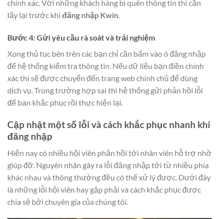
chính xác. Với những khách hàng bị quên thông tin thì cần
lấy lại trước khi
đăng nhập Kwin
.
Bước 4: Gửi yêu cầu rà soát và trải nghiệm
Xong thủ tục bên trên các bạn chỉ cần bấm vào ô đăng nhập
để hệ thống kiểm tra thông tin. Nếu dữ liệu bạn điền chính
xác thì sẽ được chuyển đến trang web chính chủ để dùng
dịch vụ. Trong trường hợp sai thì hệ thống gửi phản hồi lỗi
để bạn khắc phục rồi thực hiện lại.
Cập nhật một số lỗi và cách khắc phục nhanh khi
đăng nhập
Hiện nay có nhiều hội viên phản hồi tới nhân viên hỗ trợ nhờ
giúp đỡ. Nguyên nhân gây ra lỗi đăng nhập tới từ nhiều phía
khác nhau và thông thường đều có thể xử lý được. Dưới đây
là những lỗi hội viên hay gặp phải và cách khắc phục được
chia sẻ bởi chuyên gia của chúng tôi.