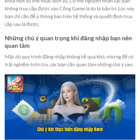
khóa một số link hoặc dịch vụ. Có thể nguyên nhân các bạn
không truy cập được vào Cổng Game là do bị bảo trì. Lúc này
bạn chỉ cần để ý thông báo trên hệ thống và quyết định truy
cập sau là được.
Những chú ý quan trọng khi đăng nhập bạn nên
quan tâm
Mặc dù quy trình đăng nhập không hề quá khó, nhưng để có
trải nghiệm trơn tru, các bạn cần quan tâm những chú ý sau: