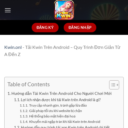
Bỏ
qua
nội
dung
ĐĂNG KÝ
ĐĂNG NHẬP
Kwin.onl
-
Tải Kwin Trên Android – Quy Trình Đơn Giản Từ
A Đến Z
Table of Contents
Hướng dẫn Tải Kwin Trên Android Cho Người Chơi Mới
Lợi ích nhận được khi tải Kwin trên Android là gì?
Truy cập nhanh gọn, tránh gặp lừa đảo
Giải pháp tối ưu khi website bị chặn
Hệ thống bảo mật hiện đại hoá
Khuyến mãi ngập tràn khi tải Kwin trên Android
Hướng dẫn quy trình tải app Kwin trên Android chi tiết