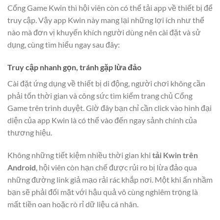
Cổng Game Kwin thì hội viên còn có thể tải app về thiết bị để
truy cập. Vậy app Kwin này mang lại những lợi ích như thế
nào mà đơn vị khuyến khích người dùng nên cài đặt và sử
dụng, cùng tìm hiểu ngay sau đây:
Truy cập nhanh gọn, tránh gặp lừa đảo
Cài đặt ứng dụng về thiết bị di động, người chơi không cần
phải tốn thời gian và công sức tìm kiếm trang chủ Cổng
Game trên trình duyệt. Giờ đây bạn chỉ cần click vào hình đại
diện của app Kwin là có thể vào đến ngay sảnh chính của
thương hiệu.
Không những tiết kiệm nhiều thời gian khi
tải Kwin trên
Android
, hội viên còn hạn chế được rủi ro bị lừa đảo qua
những đường link giả mạo rải rác khắp nơi. Một khi ấn nhầm
bạn sẽ phải đối mặt với hậu quả vô cùng nghiêm trọng là
mất tiền oan hoặc rò rỉ dữ liệu cá nhân.