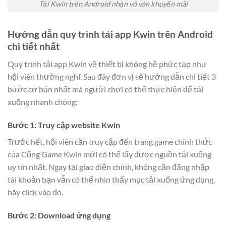
Tải Kwin trên Android nhận vô vàn khuyến mãi
Hướng dẫn quy trình tải app Kwin trên Android
chi tiết nhất
Quy trình tải app Kwin về thiết bị không hề phức tạp như
hội viên thường nghĩ. Sau đây đơn vị sẽ hướng dẫn chi tiết 3
bước cơ bản nhất mà người chơi có thể thực hiện để tải
xuống nhanh chóng:
Bước 1: Truy cập website Kwin
Trước hết, hội viên cần truy cập đến trang game chính thức
của Cổng Game Kwin mới có thể lấy được nguồn tải xuống
uy tín nhất. Ngay tại giao diện chính, không cần đăng nhập
tài khoản bạn vẫn có thể nhìn thấy mục tải xuống ứng dụng,
hãy click vào đó.
Bước 2: Download ứng dụng