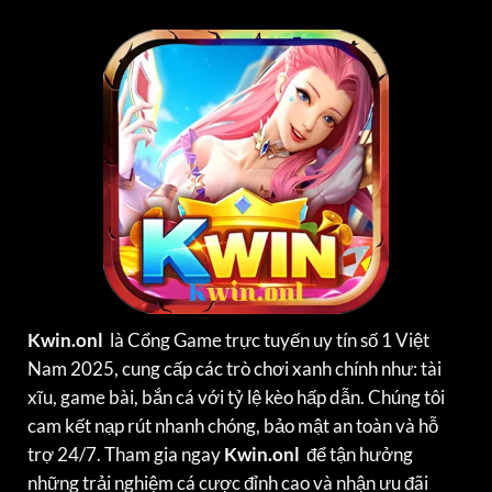
Kwin.onl
là Cổng Game trực tuyến uy tín số 1 Việt
Nam 2025, cung cấp các trò chơi xanh chính như: tài
xĩu, game bài, bắn cá với tỷ lệ kèo hấp dẫn. Chúng tôi
cam kết nạp rút nhanh chóng, bảo mật an toàn và hỗ
trợ 24/7. Tham gia ngay
Kwin.onl
để tận hưởng
những trải nghiệm cá cược đỉnh cao và nhận ưu đãi