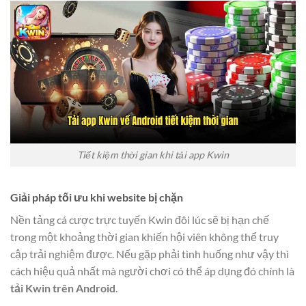
Tiết kiệm thời gian khi tải app Kwin
Giải pháp tối ưu khi website bị chặn
Nền tảng cá cược trực tuyến Kwin đôi lúc sẽ bị hạn chế
trong một khoảng thời gian khiến hội viên không thể truy
cập trải nghiệm được. Nếu gặp phải tình huống như vậy thì
cách hiệu quả nhất mà người chơi có thể áp dụng đó chính là
tải Kwin trên Android
.