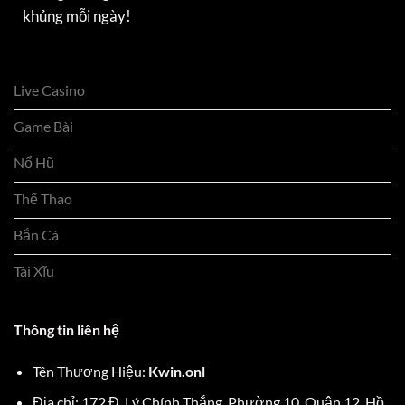
khủng mỗi ngày!
Live Casino
Game Bài
Nổ Hũ
Thể Thao
Bắn Cá
Tài Xĩu
Thông tin liên hệ
Tên Thương Hiệu:
Kwin.onl
Địa chỉ:
172 Đ. Lý Chính Thắng, Phường 10, Quận 12, Hồ