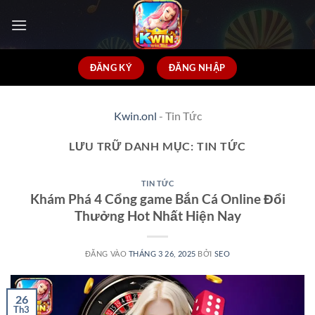
Bỏ
qua
nội
dung
ĐĂNG KÝ
ĐĂNG NHẬP
Kwin.onl
-
Tin Tức
LƯU TRỮ DANH MỤC:
TIN TỨC
TIN TỨC
Khám Phá 4 Cổng game Bắn Cá Online Đổi
Thưởng Hot Nhất Hiện Nay
ĐĂNG VÀO
THÁNG 3 26, 2025
BỞI
SEO
26
Th3