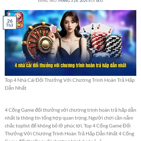
ĐĂNG VÀO
THÁNG 3 26, 2025
BỞI
SEO
26
Th3
Top 4 Nhà Cái Đổi Thưởng Với Chương Trình Hoàn Trả Hấp
Dẫn Nhất
4 Cổng Game đổi thưởng với chương trình hoàn trả hấp dẫn
nhất là thông tin tổng hợp quan trọng. Người chơi cần nắm
chắc toplist để không bỏ lỡ phúc lợi. Top 4 Cổng Game Đổi
Thưởng Với Chương Trình Hoàn Trả Hấp Dẫn Nhất 4 Cổng