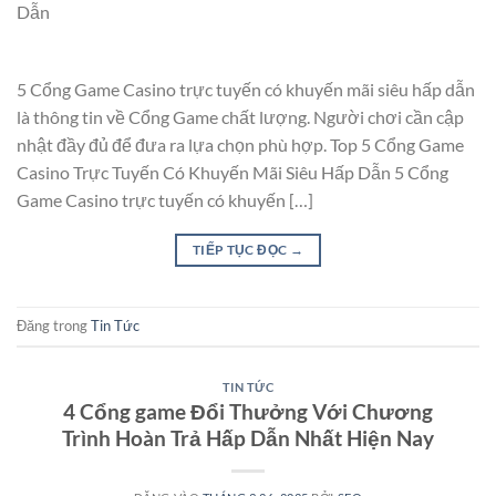
Dẫn
5 Cổng Game Casino trực tuyến có khuyến mãi siêu hấp dẫn
là thông tin về Cổng Game chất lượng. Người chơi cần cập
nhật đầy đủ để đưa ra lựa chọn phù hợp. Top 5 Cổng Game
Casino Trực Tuyến Có Khuyến Mãi Siêu Hấp Dẫn 5 Cổng
Game Casino trực tuyến có khuyến […]
TIẾP TỤC ĐỌC
→
Đăng trong
Tin Tức
TIN TỨC
4 Cổng game Đổi Thưởng Với Chương
Trình Hoàn Trả Hấp Dẫn Nhất Hiện Nay