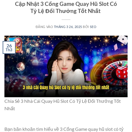
Cập Nhật 3 Cổng Game Quay Hũ Slot Có
Tỷ Lệ Đổi Thưởng Tốt Nhất
ĐĂNG VÀO
THÁNG 3 26, 2025
BỞI
SEO
26
Th3
Chia Sẻ 3 Nhà Cái Quay Hũ Slot Có Tỷ Lệ Đổi Thưởng Tốt
Nhất
Bạn băn khoăn tìm hiểu về 3 Cổng Game quay hũ slot có tỷ