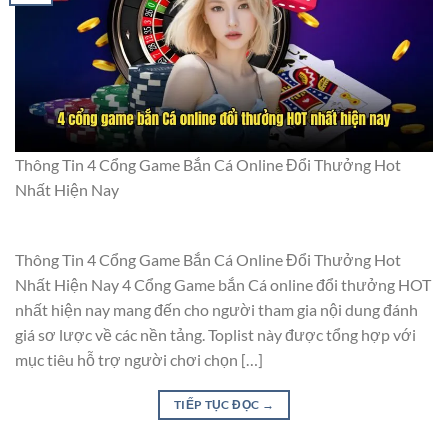
Thông Tin 4 Cổng Game Bắn Cá Online Đổi Thưởng Hot
Nhất Hiện Nay
Thông Tin 4 Cổng Game Bắn Cá Online Đổi Thưởng Hot
Nhất Hiện Nay 4 Cổng Game bắn Cá online đổi thưởng HOT
nhất hiện nay mang đến cho người tham gia nội dung đánh
giá sơ lược về các nền tảng. Toplist này được tổng hợp với
mục tiêu hỗ trợ người chơi chọn […]
TIẾP TỤC ĐỌC
→