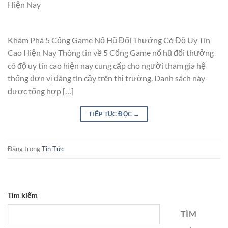
Hiện Nay
Khám Phá 5 Cổng Game Nổ Hũ Đổi Thưởng Có Độ Uy Tín
Cao Hiện Nay Thông tin về 5 Cổng Game nổ hũ đổi thưởng
có độ uy tín cao hiện nay cung cấp cho người tham gia hệ
thống đơn vị đáng tin cậy trên thị trường. Danh sách này
được tổng hợp […]
TIẾP TỤC ĐỌC
→
Đăng trong
Tin Tức
Tìm kiếm
TÌM