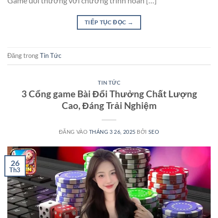
Game đổi thưởng với chương trình hoàn […]
TIẾP TỤC ĐỌC
→
Đăng trong
Tin Tức
TIN TỨC
3 Cổng game Bài Đổi Thưởng Chất Lượng
Cao, Đáng Trải Nghiệm
ĐĂNG VÀO
THÁNG 3 26, 2025
BỞI
SEO
26
Th3