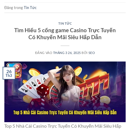
Đăng trong
Tin Tức
TIN TỨC
Tìm Hiểu 5 cổng game Casino Trực Tuyến
Có Khuyến Mãi Siêu Hấp Dẫn
ĐĂNG VÀO
THÁNG 3 26, 2025
BỞI
SEO
26
Th3
Top 5 Nhà Cái Casino Trực Tuyến Có Khuyến Mãi Siêu Hấp