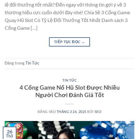
lệ đổi thưởng tốt nhất? Đến ngay với thông tin gợi ý về 3
thương hiệu cực cuốn dưới đây nhé! Chia Sẻ 3 Cổng Game
Quay Hũ Slot Có Tỷ Lệ Đổi Thưởng Tốt Nhất Danh sách 3
Cổng Game […]
TIẾP TỤC ĐỌC
→
Đăng trong
Tin Tức
TIN TỨC
4 Cổng Game Nổ Hũ Slot Được Nhiều
Người Chơi Đánh Giá Tốt
ĐĂNG VÀO
THÁNG 3 26, 2025
BỞI
SEO
26
Th3