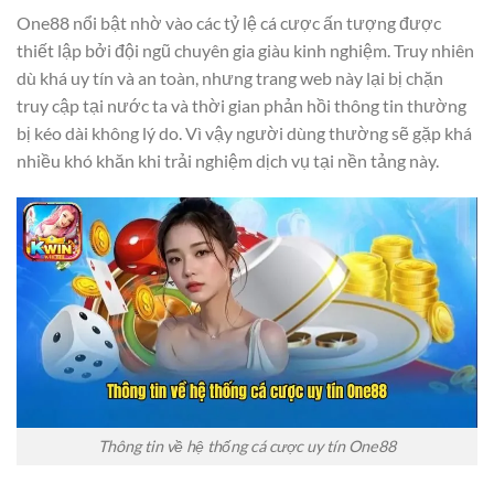
One88 nổi bật nhờ vào các tỷ lệ cá cược ấn tượng được
thiết lập bởi đội ngũ chuyên gia giàu kinh nghiệm. Truy nhiên
dù khá uy tín và an toàn, nhưng trang web này lại bị chặn
truy cập tại nước ta và thời gian phản hồi thông tin thường
bị kéo dài không lý do. Vì vậy người dùng thường sẽ gặp khá
nhiều khó khăn khi trải nghiệm dịch vụ tại nền tảng này.
Thông tin về hệ thống cá cược uy tín One88