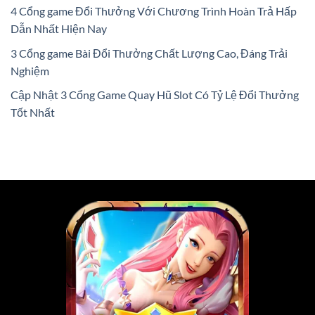
4 Cổng game Đổi Thưởng Với Chương Trình Hoàn Trả Hấp
Dẫn Nhất Hiện Nay
3 Cổng game Bài Đổi Thưởng Chất Lượng Cao, Đáng Trải
Nghiệm
Cập Nhật 3 Cổng Game Quay Hũ Slot Có Tỷ Lệ Đổi Thưởng
Tốt Nhất