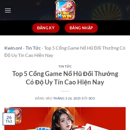
Bỏ
qua
nội
dung
ĐĂNG KÝ
ĐĂNG NHẬP
Kwin.onl
-
Tin Tức
-
Top 5 Cổng Game Nổ Hũ Đổi Thưởng Có
Độ Uy Tín Cao Hiện Nay
TIN TỨC
Top 5 Cổng Game Nổ Hũ Đổi Thưởng
Có Độ Uy Tín Cao Hiện Nay
ĐĂNG VÀO
THÁNG 3 26, 2025
BỞI
SEO
26
Th3