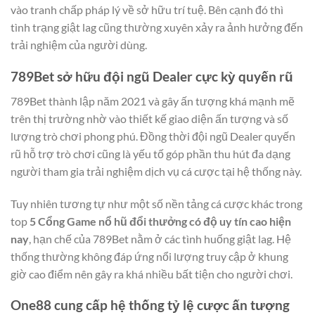
vào tranh chấp pháp lý về sở hữu trí tuệ. Bên cạnh đó thì
tình trạng giật lag cũng thường xuyên xảy ra ảnh hưởng đến
trải nghiệm của người dùng.
789Bet sở hữu đội ngũ Dealer cực kỳ quyến rũ
789Bet thành lập năm 2021 và gây ấn tượng khá mạnh mẽ
trên thị trường nhờ vào thiết kế giao diện ấn tượng và số
lượng trò chơi phong phú. Đồng thời đội ngũ Dealer quyến
rũ hỗ trợ trò chơi cũng là yếu tố góp phần thu hút đa dạng
người tham gia trải nghiệm dịch vụ cá cược tại hệ thống này.
Tuy nhiên tương tự như một số nền tảng cá cược khác trong
top
5 Cổng Game nổ hũ đổi thưởng có độ uy tín cao hiện
nay
, hạn chế của 789Bet nằm ở các tình huống giật lag. Hệ
thống thường không đáp ứng nổi lượng truy cập ở khung
giờ cao điểm nên gây ra khá nhiều bất tiện cho người chơi.
One88 cung cấp hệ thống tỷ lệ cược ấn tượng