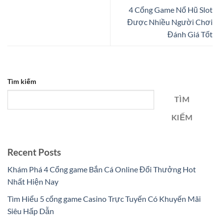
4 Cổng Game Nổ Hũ Slot
Được Nhiều Người Chơi
Đánh Giá Tốt
Tìm kiếm
TÌM
KIẾM
Recent Posts
Khám Phá 4 Cổng game Bắn Cá Online Đổi Thưởng Hot
Nhất Hiện Nay
Tìm Hiểu 5 cổng game Casino Trực Tuyến Có Khuyến Mãi
Siêu Hấp Dẫn