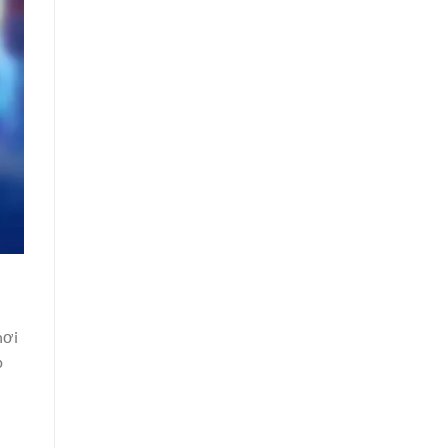
hơi
p