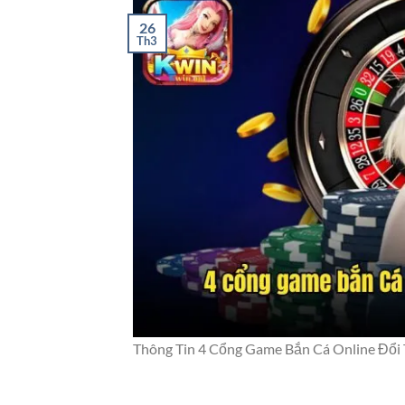
26
Th3
Thông Tin 4 Cổng Game Bắn Cá Online Đổi