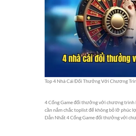
Top 4 Nhà Cái Đổi Thưởng Với Chương Trì
4 Cổng Game đổi thưởng với chương trình h
cần nắm chắc toplist để không bỏ lỡ phúc
Dẫn Nhất 4 Cổng Game đổi thưởng với chư