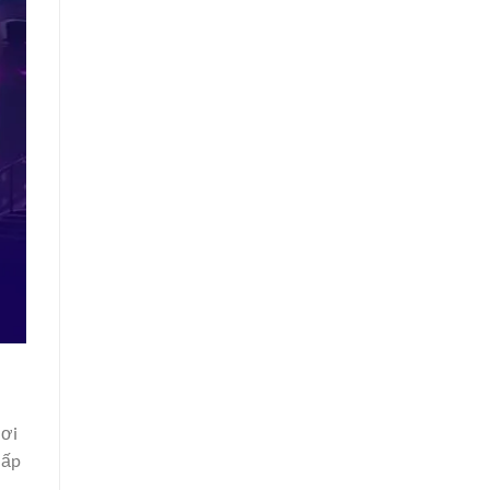
hơi
Hấp