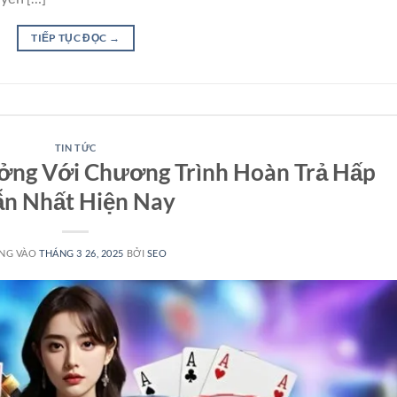
TIẾP TỤC ĐỌC
→
TIN TỨC
ởng Với Chương Trình Hoàn Trả Hấp
n Nhất Hiện Nay
NG VÀO
THÁNG 3 26, 2025
BỞI
SEO