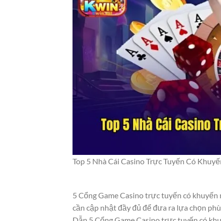
Top 5 Nhà Cái Casino Trực Tuyến Có Khuyế
5 Cổng Game Casino trực tuyến có khuyến m
cần cập nhật đầy đủ để đưa ra lựa chọn p
Dẫn 5 Cổng Game Casino trực tuyến có khu