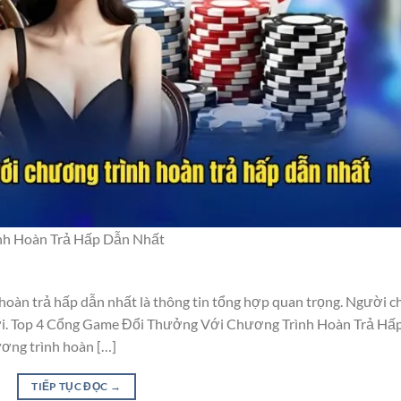
nh Hoàn Trả Hấp Dẫn Nhất
oàn trả hấp dẫn nhất là thông tin tổng hợp quan trọng. Người c
 lợi. Top 4 Cổng Game Đổi Thưởng Với Chương Trình Hoàn Trả Hấ
ơng trình hoàn […]
TIẾP TỤC ĐỌC
→