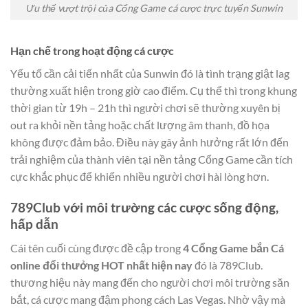
Ưu thế vượt trội của Cổng Game cá cược trực tuyến Sunwin
Hạn chế trong hoạt động cá cược
Yếu tố cần cải tiến nhất của Sunwin đó là tình trạng giật lag
thường xuất hiện trong giờ cao điểm. Cụ thể thì trong khung
thời gian từ 19h – 21h thì người chơi sẽ thường xuyên bị
out ra khỏi nền tảng hoặc chất lượng âm thanh, đồ họa
không được đảm bảo. Điều này gây ảnh hưởng rất lớn đến
trải nghiệm của thành viên tại nền tảng Cổng Game cần tích
cực khắc phục để khiến nhiều người chơi hài lòng hơn.
789Club với môi trường các cược sống động,
hấp dẫn
Cái tên cuối cùng được đề cập trong
4 Cổng Game bắn Cá
online đổi thưởng HOT nhất hiện nay
đó là 789Club.
thương hiệu này mang đến cho người chơi môi trường săn
bắt, cá cược mang đậm phong cách Las Vegas. Nhờ vậy mà