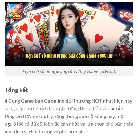
Hạn chế về dung lượng của Cổng Game 789Club
Tổng kết
4 Cổng Game bắn Cá online đổi thưởng HOT nhất hiện nay
cung cấp cho người tham gia thông tin cơ bản về các nền
tảng cá cược uy tín. Hy vọng thông qua nội dung này, mọi
người sẽ có đủ dữ kiện để cân nhắc và lựa chọn cho bản thân
một đơn vị chất lượng và phù hợp nhất.