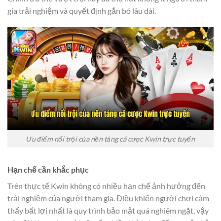
gia trải nghiệm và quyết định gắn bó lâu dài.
Ưu điểm nổi trội của nền tảng cá cược Kwin trực tuyến
Hạn chế cần khắc phục
Trên thực tế Kwin không có nhiều hạn chế ảnh hưởng đến
trải nghiệm của người tham gia. Điều khiến người chơi cảm
thấy bất lợi nhất là quy trình bảo mật quá nghiêm ngặt, vậy