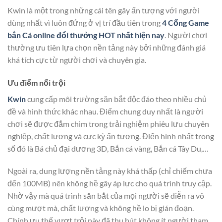
Kwin là một trong những cái tên gây ấn tượng với người
dùng nhất vì luôn đứng ở vị trí đầu tiên trong
4 Cổng Game
bắn Cá online đổi thưởng HOT nhất hiện nay
. Người chơi
thường ưu tiên lựa chọn nền tảng này bởi những đánh giá
khá tích cực từ người chơi và chuyên gia.
Ưu điểm nổi trội
Kwin
cung cấp môi trường săn bắt độc đáo theo nhiều chủ
đề và hình thức khác nhau. Điểm chung duy nhất là người
chơi sẽ được đắm chìm trong trải nghiệm phiêu lưu chuyên
nghiệp, chất lượng và cực kỳ ấn tượng. Điển hình nhất trong
số đó là Bá chủ đại dương 3D, Bắn cá vàng, Bắn cá Tây Du,…
Ngoài ra, dung lượng nền tảng này khá thấp (chỉ chiếm chưa
đến 100MB) nên không hề gây áp lực cho quá trình truy cập.
Nhờ vậy mà quá trình săn bắt của mọi người sẽ diễn ra vô
cùng mượt mà, chất lượng và không hề lo bị gián đoạn.
Chính ưu thế vượt trội này đã thu hút không ít người tham