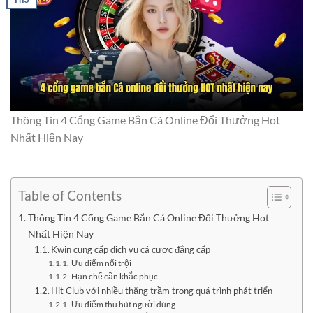
Thông Tin 4 Cổng Game Bắn Cá Online Đổi Thưởng Hot
Nhất Hiện Nay
Table of Contents
Thông Tin 4 Cổng Game Bắn Cá Online Đổi Thưởng Hot
Nhất Hiện Nay
Kwin cung cấp dịch vụ cá cược đẳng cấp
Ưu điểm nổi trội
Hạn chế cần khắc phục
Hit Club với nhiều thăng trầm trong quá trình phát triển
Ưu điểm thu hút người dùng