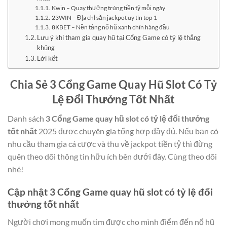
Kwin – Quay thưởng trúng tiền tỷ mỗi ngày
23WIN – Địa chỉ săn jackpot uy tín top 1
8KBET – Nền tảng nổ hũ xanh chín hàng đầu
Lưu ý khi tham gia quay hũ tại Cổng Game có tỷ lệ thắng
khủng
Lời kết
Chia Sẻ 3 Cổng Game Quay Hũ Slot Có Tỷ
Lệ Đổi Thưởng Tốt Nhất
Danh sách
3 Cổng Game quay hũ slot có tỷ lệ đổi thưởng
tốt nhất
2025 được chuyên gia tổng hợp đầy đủ. Nếu bạn có
nhu cầu tham gia cá cược và thu về jackpot tiền tỷ thì đừng
quên theo dõi thông tin hữu ích bên dưới đây. Cùng theo dõi
nhé!
Cập nhật 3 Cổng Game quay hũ slot có tỷ lệ đổi
thưởng tốt nhất
Người chơi mong muốn tìm được cho mình điểm đến nổ hũ