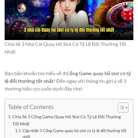
Chia Sẻ 3 Nhà Cái Quay Hũ Slot Có Tỷ Lệ Đổi Thưởng Tốt
Nhất
Bạn băn khoăn tìm hiểu về
3 Cổng Game quay hũ slot có tỷ
lệ đổi thưởng tốt nhất
? Đến ngay với thông tin gợi ý về 3
thương hiệu cực cuốn dưới đây nhé!
Table of Contents
Chia Sẻ 3 Cổng Game Quay Hũ Slot Có Tỷ Lệ Đổi Thưởng
Tốt Nhất
Cập nhật 3 Cổng Game quay hũ slot có tỷ lệ đổi thưởng tốt
nhất