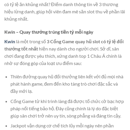
có tỷ lệ ăn khủng nhất? Điểm danh thông tin về 3 thương
hiệu lừng danh, giúp hội viên đam mê săn slot thu về phần lãi
khủng nhất.
Kwin – Quay thưởng trúng tiền tỷ mỗi ngày
Kwin
là một trong số
3 Cổng Game quay hũ slot có tỷ lệ đổi
thưởng tốt nhất
hiện nay dành cho người chơi. Sở dĩ, sân
chơi đang được yêu thích, xứng danh top 1 Châu Á chính là
nhờ sự đóng góp của loạt ưu điểm sau:
Thiên đường quay hũ đổi thưởng liên kết với đủ mọi nhà
phát hành game, đem đến kho tàng trò chơi đặc sắc và
đầy mới lạ.
Cổng Game từ khi trình làng đã được tổ chức cờ bạc hợp
pháp nổi tiếng bảo hộ. Đây cũng chính là lý do đặc biệt
giúp sân chơi trở nên uy tín, sòng phẳng và đáng tin cậy.
Jackpot vận dụng cơ chế tích lũy mỗi ngày nên phần