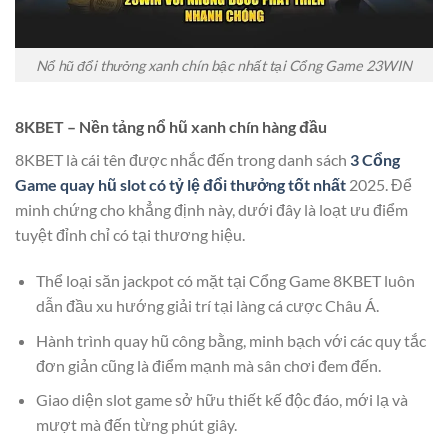
Nổ hũ đổi thưởng xanh chín bậc nhất tại Cổng Game 23WIN
8KBET – Nền tảng nổ hũ xanh chín hàng đầu
8KBET là cái tên được nhắc đến trong danh sách
3 Cổng
Game quay hũ slot có tỷ lệ đổi thưởng tốt nhất
2025. Để
minh chứng cho khẳng định này, dưới đây là loạt ưu điểm
tuyệt đỉnh chỉ có tại thương hiệu.
Thể loại săn jackpot có mặt tại Cổng Game 8KBET luôn
dẫn đầu xu hướng giải trí tại làng cá cược Châu Á.
Hành trình quay hũ công bằng, minh bạch với các quy tắc
đơn giản cũng là điểm mạnh mà sân chơi đem đến.
Giao diện slot game sở hữu thiết kế độc đáo, mới lạ và
mượt mà đến từng phút giây.