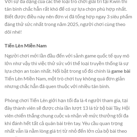
Với sự đa dạng của các thể loại trò chơi giải trí tại Kwin thì
tân binh chắc hẳn rất khó để có sự lựa chọn phù hợp nhất.
Biết được điều này nên đơn vị đã tổng hợp ngay 3 siêu phẩm
đáng thử sức nhất trong năm 2025, người chơi cùng theo
dõi nhé!
Tiến Lên Miền Nam
Người chơi mới lần đầu đến với sảnh game quốc tế quy mô
lớn như vậy thì việc thử sức với thể loại truyền thống là sự
lựa chọn an toàn nhất. Nổi bật trong số đó chính là
game bài
Tiến Lên Miền Nam, một trò chơi tuy không quá đơn giản
nhưng chắc hẳn đã quen thuộc với nhiều tân binh.
Phòng chơi Tiến Lên giới hạn tối đa là 4 người tham gia, tại
đây thành viên sẽ được chia lần lượt 13 lá từ bộ bài Tây. Hội
viên chiến thắng chung cuộc và nhận về mức thưởng tối đa
khi đánh hết tất cả quân bài trên tay. Yêu cầu quan trọng
nhất vẫn là nằm lòng giá trị từ nhỏ đến lớn của bộ bài theo