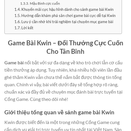
Mậu Binh cực cuốn
Khuyến mãi cực hậu hĩnh dành cho sảnh game bài Kwin
Hướng dẫn khám phá sân chơi game bài cực dễ tại Kwin
Lưu ý cần nhớ khi trải nghiệm tại chuyên mục game bài
Lời kết
Game Bài Kwin – Đổi Thưởng Cực Cuốn
Cho Tân Binh
Game bài
nổi bật với sự đa dạng về kho trò chơi lẫn cơ cấu
tiền thưởng áp dụng. Tuy nhiên, khá nhiều hội viên lần đầu
ghé thăm Kwin vẫn chưa thể nắm bắt được thông tin tổng
quan. Chính vì vậy, bài viết dưới đây sẽ tổng hợp rõ ràng,
chuẩn xác và đầy đủ về chuyên mục đánh bài trực tuyến tại
Cổng Game. Cùng theo dõi nhé!
Giới thiệu tổng quan về sảnh game bài Kwin
Kwin được biết đến là một trong những Cổng Game cung
cấp dịch vụ giải trí trực tuyến uy tín nhất tại Việt Nam. Sân