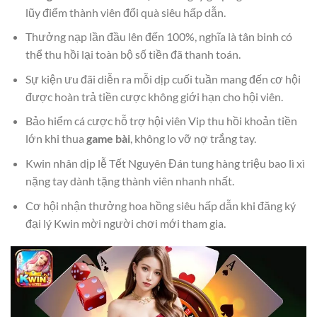
lũy điểm thành viên đổi quà siêu hấp dẫn.
Thưởng nạp lần đầu lên đến 100%, nghĩa là tân binh có
thể thu hồi lại toàn bộ số tiền đã thanh toán.
Sự kiện ưu đãi diễn ra mỗi dịp cuối tuần mang đến cơ hội
được hoàn trả tiền cược không giới hạn cho hội viên.
Bảo hiểm cá cược hỗ trợ hội viên Vip thu hồi khoản tiền
lớn khi thua
game bài
, không lo vỡ nợ trắng tay.
Kwin nhân dịp lễ Tết Nguyên Đán tung hàng triệu bao lì xì
nặng tay dành tặng thành viên nhanh nhất.
Cơ hội nhận thưởng hoa hồng siêu hấp dẫn khi đăng ký
đại lý Kwin mời người chơi mới tham gia.