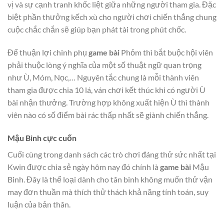
vị và sự cạnh tranh khốc liệt giữa những người tham gia. Đặc
biệt phần thưởng kếch xù cho người chơi chiến thắng chung
cuộc chắc chắn sẽ giúp bạn phát tài trong phút chốc.
Để thuận lợi chinh phụ
game bài
Phỏm thì bắt buộc hội viên
phải thuộc lòng ý nghĩa của một số thuật ngữ quan trọng
như Ù, Móm, Nọc,… Nguyên tắc chung là mỗi thành viên
tham gia được chia 10 lá, ván chơi kết thúc khi có người Ù
bài nhận thưởng. Trường hợp không xuất hiện Ù thì thành
viên nào có số điểm bài rác thấp nhất sẽ giành chiến thắng.
Mậu Binh cực cuốn
Cuối cùng trong danh sách các trò chơi đáng thử sức nhất tại
Kwin được chia sẻ ngày hôm nay đó chính là
game bài
Mậu
Binh. Đây là thể loại dành cho tân binh không muốn thử vận
may đơn thuần mà thích thử thách khả năng tính toán, suy
luận của bản thân.