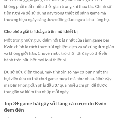
không phải mất nhiều thời gian trong khi thao tác. Chính sự
tiện nghi và dễ sử dụng này trong thiết kế sảnh game mà
thương hiệu ngày càng được đông đảo người chơi ủng hộ.
Cho phép giải trí thả ga trên mọi thiết bị
Một trong những ưu điểm nổi bật nhất của sảnh
game bài
Kwin chính là cách thức trải nghiệm dịch vụ vô cùng đơn giản
và không giới hạn. Chuyên mục trò chơi tại đây có thể vận
hành trên hầu hết mọi loại thiết bị.
Dù sở hữu điện thoại, máy tính xịn sò hay cơ bản nhất thì
hội viên đều có thể chơi game mượt mà như nhau. Nhờ vậy
mà bạn không cần phải đầu tư quá nhiều chi phí để được
thư giãn và kiếm thu nhập mỗi ngày.
Top 3+ game bài gây sốt làng cá cược do Kwin
đem đến