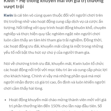
Kwin – Hệ thống khuyến mãi với giá trị thưởng
vượt trội
Kwin
là cái tên vô cùng quen thuộc đối với người chơi trên
thị trường nhờ vào hoạt động cung cấp dịch vụ cá cược ấn
tượng. Nổi tiếng với quy trình hoạt động khuôn khổ, chuyên
nghiệp và thực hiện quy tắc nghiêm ngặt nên người chơi
luôn cảm thấy an tâm khi tham gia trải nghiệm. Đồng thời,
các hoạt động ưu đãi, khuyến mãi cũng là một trong những
yếu tố nổi bật thu hút sự chú ý của người tham gia.
Nói về chương trình ưu đãi, khuyến mãi, Kwin luôn tổ chức
các hoạt động nổi trội với mục tiêu tri ân và cung cấp phúc lợi
cho khách hàng. Chính vì vậy mà những phần quà mà mọi
người nhận được có giá trị cao, ổn định và luôn khiến người
chơi cảm thấy hài lòng.
Hoạt động khuyến mãi chào mừng thành viên mới với giá
trị phần thưởng lên đến 150% cho lần nạp đầu tiên. Số