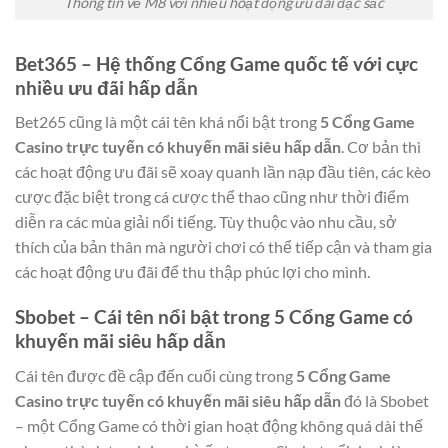
Thông tin về M8 với nhiều hoạt động ưu đãi đặc sắc
Bet365 – Hệ thống Cổng Game quốc tế với cực
nhiều ưu đãi hấp dẫn
Bet265 cũng là một cái tên khá nổi bật trong
5 Cổng Game
Casino trực tuyến có khuyến mãi siêu hấp dẫn
. Cơ bản thì
các hoạt động ưu đãi sẽ xoay quanh lần nạp đầu tiên, các kèo
cược đặc biệt trong cá cược thể thao cũng như thời điểm
diễn ra các mùa giải nổi tiếng. Tùy thuộc vào nhu cầu, sở
thích của bản thân mà người chơi có thể tiếp cận và tham gia
các hoạt động ưu đãi để thu thập phúc lợi cho mình.
Sbobet – Cái tên nổi bật trong 5 Cổng Game có
khuyến mãi siêu hấp dẫn
Cái tên được đề cập đến cuối cùng trong
5 Cổng Game
Casino trực tuyến có khuyến mãi siêu hấp dẫn
đó là Sbobet
– một Cổng Game có thời gian hoạt động không quá dài thế