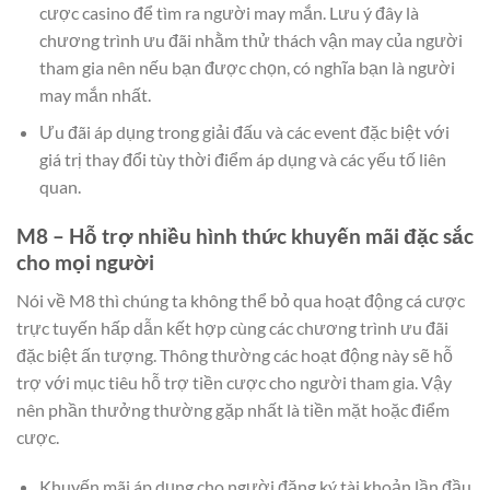
cược casino để tìm ra người may mắn. Lưu ý đây là
chương trình ưu đãi nhằm thử thách vận may của người
tham gia nên nếu bạn được chọn, có nghĩa bạn là người
may mắn nhất.
Ưu đãi áp dụng trong giải đấu và các event đặc biệt với
giá trị thay đổi tùy thời điểm áp dụng và các yếu tố liên
quan.
M8 – Hỗ trợ nhiều hình thức khuyến mãi đặc sắc
cho mọi người
Nói về M8 thì chúng ta không thể bỏ qua hoạt động cá cược
trực tuyến hấp dẫn kết hợp cùng các chương trình ưu đãi
đặc biệt ấn tượng. Thông thường các hoạt động này sẽ hỗ
trợ với mục tiêu hỗ trợ tiền cược cho người tham gia. Vậy
nên phần thưởng thường gặp nhất là tiền mặt hoặc điểm
cược.
Khuyến mãi áp dụng cho người đăng ký tài khoản lần đầu