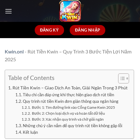
Bỏ
qua
nội
dung
ĐĂNG KÝ
ĐĂNG NHẬP
Kwin.onl
-
Rút Tiền Kwin – Quy Trình 3 Bước Tiện Lợi Năm
2025
Table of Contents
Rút Tiền Kwin – Giao Dịch An Toàn, Giải Ngân Trong 3 Phút
Tiêu chí cần đáp ứng khi thực hiện giao dịch rút tiền
Quy trình rút tiền Kwin đơn giản thông qua ngân hàng
Bước 1: Tìm đường link vào Cổng Game Kwin 2025
Bước 2: Chọn loại dịch vụ và hoàn tất dữ liệu
Bước 3: Xác nhận quy trình và chờ giải ngân
Những chú ý cần nắm để quy trình rút tiền không gặp lỗi
Kết luận