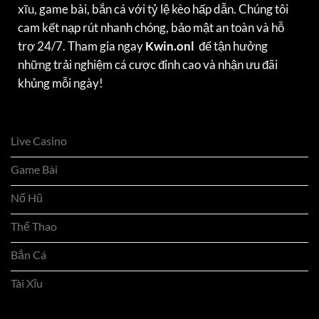
xĩu, game bài, bắn cá với tỷ lệ kèo hấp dẫn. Chúng tôi
cam kết nạp rút nhanh chóng, bảo mật an toàn và hỗ
trợ 24/7. Tham gia ngay
Kwin.onl
để tận hưởng
những trải nghiệm cá cược đỉnh cao và nhận ưu đãi
khủng mỗi ngày!
Live Casino
Game Bài
Nổ Hũ
Thể Thao
Bắn Cá
Tài Xĩu