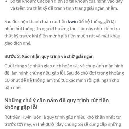
Số tài khoản: Các bạn điền số tài khoản của mình vào đây
và kiểm tra thật kỹ để tránh tình trạng giải ngân nhầm.
Sau đó chọn thanh toán rút tiền
kwin
để hệ thống gửi lại
phản hồi thông tin người hưởng thụ. Lúc này nhớ kiểm tra
thật kỹ trước khi điền mệnh giá tiền muốn rút và mật khẩu
giao dịch nhé.
Bước 3: Xác nhận quy trình và chờ giải ngân
Cuối cùng xác nhận giao dịch hoàn tất và chụp ảnh màn hình
để làm minh chứng nếu gặp lỗi. Sau đó chờ đợi trong khoảng
10 phút để hệ thống làm thủ tục xác minh rồi giải ngân cho
bạn nhé.
Những chú ý cần nắm để quy trình rút tiền
không gặp lỗi
Rút tiền Kwin luôn là quy trình gặp nhiều khó khăn nhất từ
trước tới nay. Vì thế dưới đây chúng tôi sẽ cung cấp những