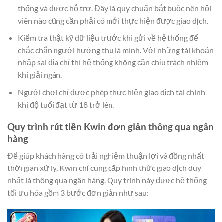
thống và được hỗ trợ. Đây là quy chuẩn bắt buộc nên hội
viên nào cũng cần phải có mới thực hiện được giao dịch.
Kiểm tra thật kỹ dữ liệu trước khi gửi về hệ thống để
chắc chắn người hưởng thụ là mình. Với những tài khoản
nhập sai địa chỉ thì hệ thống không cần chịu trách nhiệm
khi giải ngân.
Người chơi chỉ được phép thực hiện giao dịch tài chính
khi độ tuổi đạt từ 18 trở lên.
Quy trình rút tiền Kwin đơn giản thông qua ngân
hàng
Để giúp khách hàng có trải nghiệm thuận lợi và đồng nhất
thời gian xử lý, Kwin chỉ cung cấp hình thức giao dịch duy
nhất là thông qua ngân hàng. Quy trình này được hệ thống
tối ưu hóa gồm 3 bước đơn giản như sau: