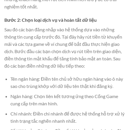
nghiệm tốt nhất.
Bước 2: Chọn loại dịch vụ và hoàn tất dữ liệu
Sau đó các bạn đăng nhập vào hệ thống dựa vào những
thông tin cung cấp trước đó. Tại đây hãy rút tiền từ khuyến
mãi và các tựa game về ví chung để bắt đầu thực hiện giao
dịch. Bước đầu các bạn chọn dịch vụ rút tiền trên giao diện,
điền thông tin mật khẩu để tăng tính bảo mật an toàn. Sau
đó các bạn điền những dữ liệu tiếp theo:
Tên ngân hàng: Điền tên chủ sở hữu ngân hàng vào ô này
sao cho trùng khớp với dữ liệu tên thật khi đăng ký.
Ngân hàng: Chọn liên kết tương ứng theo Cổng Game
cung cấp trên màn hình.
Chi nhánh: Điền chi nhánh để được hệ thống hỗ trợ xử lý
tình trạng tắc nghẽn nhanh nhất.