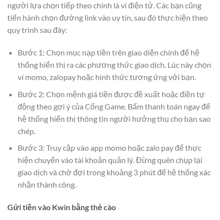
người lựa chọn tiếp theo chính là ví điện tử. Các bạn cũng
tiến hành chọn đường link vào uy tín, sau đó thực hiện theo
quy trình sau đây:
Bước 1: Chọn mục nạp tiền trên giao diện chính để hệ
thống hiển thị ra các phương thức giao dịch. Lúc này chọn
ví momo, zalopay hoặc hình thức tương ứng với bạn.
Bước 2: Chọn mệnh giá tiền được đề xuất hoặc điền tự
động theo gợi ý của Cổng Game. Bấm thanh toán ngay để
hệ thống hiển thị thông tin người hưởng thụ cho bạn sao
chép.
Bước 3: Truy cập vào app momo hoặc zalo pay để thực
hiện chuyển vào tài khoản quản lý. Đừng quên chụp lại
giao dịch và chờ đợi trong khoảng 3 phút để hệ thống xác
nhận thành công.
Gửi tiền vào Kwin bằng thẻ cào