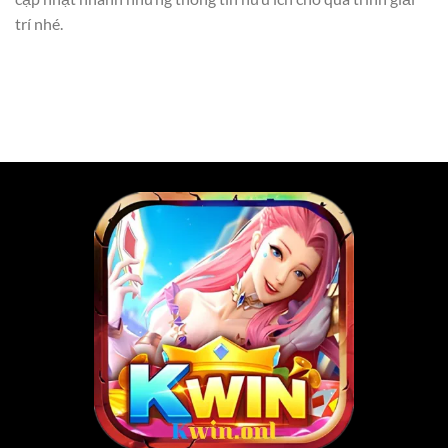
trí nhé.