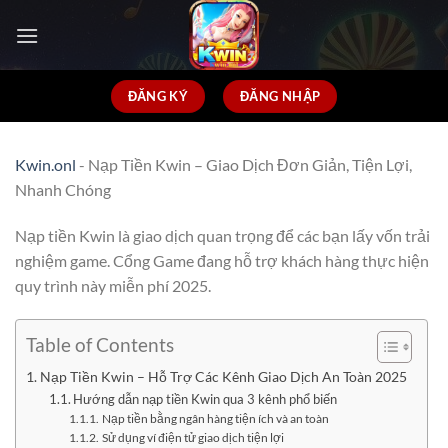
Bỏ
qua
nội
dung
ĐĂNG KÝ
ĐĂNG NHẬP
Kwin.onl
-
Nạp Tiền Kwin – Giao Dịch Đơn Giản, Tiện Lợi,
Nhanh Chóng
Nạp tiền Kwin là giao dịch quan trọng để các bạn lấy vốn trải
nghiệm game. Cổng Game đang hỗ trợ khách hàng thực hiện
quy trình này miễn phí 2025.
Table of Contents
Nạp Tiền Kwin – Hỗ Trợ Các Kênh Giao Dịch An Toàn 2025
Hướng dẫn nạp tiền Kwin qua 3 kênh phổ biến
Nạp tiền bằng ngân hàng tiện ích và an toàn
Sử dụng ví điện tử giao dịch tiện lợi