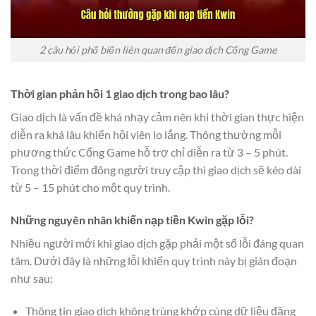
2 câu hỏi phổ biến liên quan đến giao dịch Cổng Game
Thời gian phản hồi 1 giao dịch trong bao lâu?
Giao dịch là vấn đề khá nhạy cảm nên khi thời gian thực hiện
diễn ra khá lâu khiến hội viên lo lắng. Thông thường mỗi
phương thức Cổng Game hỗ trợ chỉ diễn ra từ 3 – 5 phút.
Trong thời điểm đông người truy cập thì giao dịch sẽ kéo dài
từ 5 – 15 phút cho một quy trình.
Những nguyên nhân khiến nạp tiền Kwin gặp lỗi?
Nhiều người mới khi giao dịch gặp phải một số lỗi đáng quan
tâm. Dưới đây là những lỗi khiến quy trình này bị gián đoạn
như sau:
Thông tin giao dịch không trùng khớp cùng dữ liệu đăng