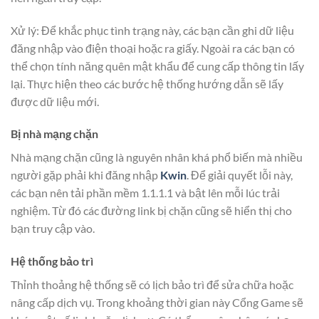
Xử lý: Để khắc phục tình trạng này, các bạn cần ghi dữ liệu
đăng nhập vào điện thoại hoặc ra giấy. Ngoài ra các bạn có
thể chọn tính năng quên mật khẩu để cung cấp thông tin lấy
lại. Thực hiện theo các bước hệ thống hướng dẫn sẽ lấy
được dữ liệu mới.
Bị nhà mạng chặn
Nhà mạng chặn cũng là nguyên nhân khá phổ biến mà nhiều
người gặp phải khi đăng nhập
Kwin
. Để giải quyết lỗi này,
các bạn nên tải phần mềm 1.1.1.1 và bật lên mỗi lúc trải
nghiệm. Từ đó các đường link bị chặn cũng sẽ hiển thị cho
bạn truy cập vào.
Hệ thống bảo trì
Thỉnh thoảng hệ thống sẽ có lịch bảo trì để sửa chữa hoặc
nâng cấp dịch vụ. Trong khoảng thời gian này Cổng Game sẽ