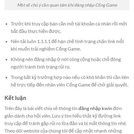
Một số chú ý cần quan tâm khi đăng nhập Cổng Game
Trước khi truy cập bạn cần mở tài khoản cá nhân rồi mới
bắt đầu thực hiện được.
Nên tải luôn 1.1.1.1 để hạn chế tình trạng chặn link mỗi
khi muốn trải nghiệm Cổng Game.
Không nên đăng nhập ở nơi công cộng hoặc chỗ đông
người tránh tình trạng rủi ro.
Trong bất kỳ trường hợp nào nếu có khó khăn thì cần liên
hệ trực tiếp đến nhân viên Cổng Game để chờ giải quyết.
Kết luận
Trên đây là bài viết chia sẻ thông tin
đăng nhập kwin
đơn
giản dành cho hội viên. Lưu ý tìm hiểu thật kỹ đường link
truy cập để tránh gặp rủi ro lừa đảo và bị mất thông tin nhé.
Theo dõi website của chúng tôi để cập nhật nhanh những