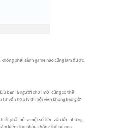
à không phải sảnh game nào cũng làm được.
. Dù bạn là người chơi mới cũng có thể
tư vốn hợp lý thì hội viên không bao giờ
thiết phải bỏ ra một số tiền vốn lớn nhưng
 tâm kiếm thu nhập không thể bỏ qua.