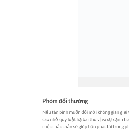
Phỏm đổi thưởng
Nếu tân binh muốn đổi mới không gian giải t
cao nhờ quy luật hạ bài thú vị và sự cạnh 
cuộc chắc chắn sẽ giúp bạn phát tài trong p