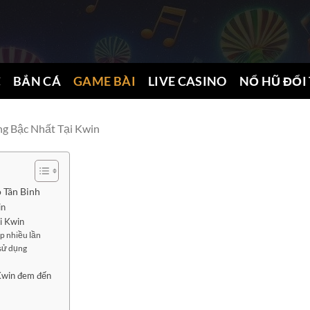
C
BẮN CÁ
GAME BÀI
LIVE CASINO
NỔ HŨ ĐỔ
g Bậc Nhất Tại Kwin
 Tân Binh
in
i Kwin
ấp nhiều lần
 sử dụng
 Kwin đem đến