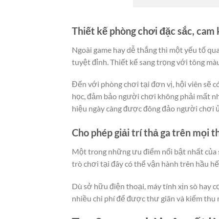
Thiết kế phòng chơi đặc sắc, cam 
Ngoài game hay dễ thắng thì một yếu tố qua
tuyệt đỉnh. Thiết kế sang trọng với tông mà
Đến với phòng chơi tại đơn vị, hội viên sẽ 
học, đảm bảo người chơi không phải mất nhi
hiệu ngày càng được đông đảo người chơi ủ
Cho phép giải trí thả ga trên mọi th
Một trong những ưu điểm nổi bật nhất của
trò chơi tại đây có thể vận hành trên hầu hết
Dù sở hữu điện thoại, máy tính xịn sò hay 
nhiều chi phí để được thư giãn và kiếm thu