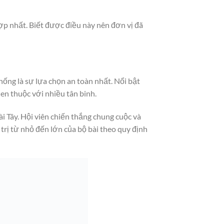
 hợp nhất. Biết được điều này nên đơn vị đã
ống là sự lựa chọn an toàn nhất. Nổi bật
n thuộc với nhiều tân binh.
ài Tây. Hội viên chiến thắng chung cuộc và
trị từ nhỏ đến lớn của bộ bài theo quy định