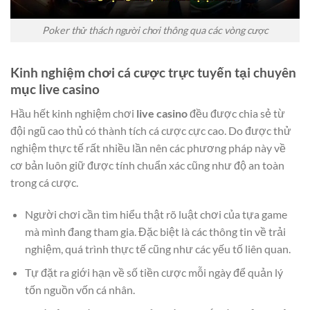
Poker thử thách người chơi thông qua các vòng cược
Kinh nghiệm chơi cá cược trực tuyến tại chuyên
mục live casino
Hầu hết kinh nghiệm chơi
live casino
đều được chia sẻ từ
đội ngũ cao thủ có thành tích cá cược cực cao. Do được thử
nghiệm thực tế rất nhiều lần nên các phương pháp này về
cơ bản luôn giữ được tính chuẩn xác cũng như độ an toàn
trong cá cược.
Người chơi cần tìm hiểu thật rõ luật chơi của tựa game
mà mình đang tham gia. Đặc biệt là các thông tin về trải
nghiệm, quá trình thực tế cũng như các yếu tố liên quan.
Tự đặt ra giới hạn về số tiền cược mỗi ngày để quản lý
tốn nguồn vốn cá nhân.