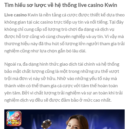
Tìm hiểu sơ lược về hệ thống live casino Kwin
Live casino
Kwin là nền tảng cá cược được thiết kế dựa theo
không gian tại các casino trực tiếp uy tín và nổi tiếng. Tại đây
không chỉ cung cấp số lượng trò chơi đa dạng và dịch vụ
được hỗ trợ cũng vô cùng chuyên nghiệp và uy tín. Vì vậy mà
thương hiệu này đã thu hút số lượng lớn người tham gia trải
nghiệm cũng như lựa chọn gắn bó lâu dài.
Ngoài ra, đa dạng hình thức giao dịch tài chính và hệ thống
bảo mật chất lượng cũng là một trong những ưu thế vượt
trội mà đơn vị này sở hữu. Nhờ vào những yếu tố này mà
thành viên có thể tham gia cá cược với tâm thế hoàn toàn
yên tâm. Bởi vì chất lượng trải nghiệm và sự an toàn khi trải
nghiệm dịch vụ đều sẽ được đảm bảo ở mức cao nhất.