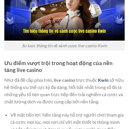
Sơ lược thông tin về sảnh cược live casino Kwin
Ưu điểm vượt trội trong hoạt động của nền
tảng live casino
Như đã đề cập phía trên,
live casino
trực thuộc
Kwin
sở hữu
hệ thống ưu thế cực kỳ đa dạng. Nổi bật nhất trong số đó là
những yếu tố liên quan trực tiếp đến trải nghiệm cá cược và
chất lượng dịch vụ được cung cấp bởi nền tảng.
Về mặt tiện lợi: Nền tảng này hỗ trợ người chơi tham gia
cá cược mọi lúc, mọi nơi chỉ với một thiết bị thông minh