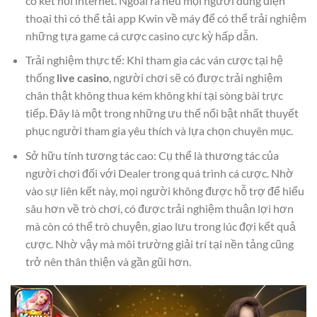
có kết nối internet. Ngoài ra nếu mọi người dùng điện
thoại thì có thể tải app Kwin về máy để có thể trải nghiệm
những tựa game cá cược casino cực kỳ hấp dẫn.
Trải nghiệm thực tế: Khi tham gia các ván cược tại hệ
thống
live casino
, người chơi sẽ có được trải nghiệm
chân thật không thua kém không khí tại sòng bài trực
tiếp. Đây là một trong những ưu thế nổi bật nhất thuyết
phục người tham gia yêu thích và lựa chọn chuyên mục.
Sở hữu tính tương tác cao: Cụ thể là thương tác của
người chơi đối với Dealer trong quá trình cá cược. Nhờ
vào sự liên kết này, mọi người không được hỗ trợ để hiểu
sâu hơn về trò chơi, có được trải nghiệm thuận lợi hơn
mà còn có thể trò chuyện, giao lưu trong lúc đợi kết quả
cược. Nhờ vậy mà môi trường giải trí tại nền tảng cũng
trở nên thân thiện và gần gũi hơn.