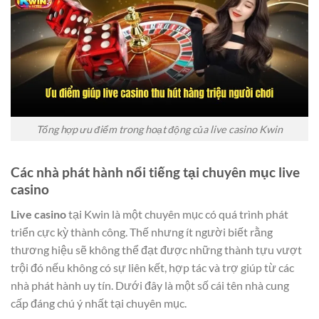
Tổng hợp ưu điểm trong hoạt động của live casino Kwin
Các nhà phát hành nổi tiếng tại chuyên mục live
casino
Live casino
tại Kwin là một chuyên mục có quá trình phát
triển cực kỳ thành công. Thế nhưng ít người biết rằng
thương hiệu sẽ không thể đạt được những thành tựu vượt
trội đó nếu không có sự liên kết, hợp tác và trợ giúp từ các
nhà phát hành uy tín. Dưới đây là một số cái tên nhà cung
cấp đáng chú ý nhất tại chuyên mục.