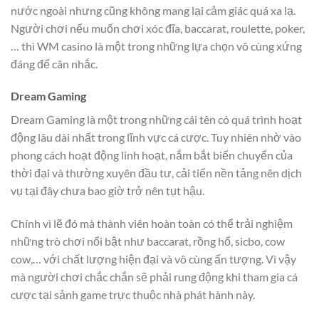
nước ngoài nhưng cũng không mang lại cảm giác quá xa lạ.
Người chơi nếu muốn chơi xóc đĩa, baccarat, roulette, poker,
… thì WM casino là một trong những lựa chọn vô cùng xứng
đáng để cân nhắc.
Dream Gaming
Dream Gaming là một trong những cái tên có quá trình hoạt
động lâu dài nhất trong lĩnh vực cá cược. Tuy nhiên nhờ vào
phong cách hoạt động linh hoạt, nắm bắt biến chuyển của
thời đại và thường xuyên đầu tư, cải tiến nền tảng nên dịch
vụ tại đây chưa bao giờ trở nên tụt hậu.
Chính vì lẽ đó mà thành viên hoàn toàn có thể trải nghiệm
những trò chơi nổi bật như baccarat, rồng hổ, sicbo, cow
cow,… với chất lượng hiện đại và vô cùng ấn tượng. Vì vậy
mà người chơi chắc chắn sẽ phải rung động khi tham gia cá
cược tại sảnh game trực thuộc nhà phát hành này.