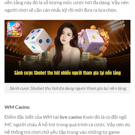
nền tảng này đó là số lượng mức cược hơi đa dạng. Vậy nên
người chơi sẽ cần cân nhắc kỹ rồi mới đưa ra lựa chọn.
Sảnh cược Sbobet thu hút đa dạng người tham gia tại nền tảng
WM Casino
Điểm đặc biệt của WM tại
live casino
Kwin đó là có đội ngũ
MC người châu Á hỗ trợ trong quá trình cá cược. Vậy nên dù
hệ thống trò chơi chủ yếu tập trung vào những tự game