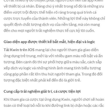
về thiết bị cá nhân. Đáng chú ý nhất trong số đó là những ưu
điểm vượt trội được thể hiện rõ ràng trong quá trình cá
cược trực tuyến của thành viên. Những lợi thế này không chỉ
quyết định chất lượng dịch vụ của nền tảng, mà còn mang
đến cho mọi người trải nghiệm thực tế cực kỳ lôi cuốn.
Giao diện app được thiết kế bắt mắt, hiện đại và logic
Tải Kwin trên IOS
mang lại cho người tham gia giao diện
ứng dụng trẻ trung, mới lạ với nhiều gam màu nổi bật và ấn
tượng. Bên cạnh đó thì sự phối hợp giữa màu sắc, cách sắp
xếp dịch vụ logic và những hình ảnh mang tính biểu tượng
cũng góp phần rất lớn thu hút người tham gia. Trong đó đối
tượng đặc biệt nhất phải kể đến đó là giới trẻ.
Cung cấp trải nghiệm giải trí, cá cược tiện lợi
Khi tham gia cá cược tại ứng dụng Kwin, người chơi sẽ hoàn
toàn có thể loại bỏ nỗi lo khi đường link bị chặn hoặc các rắc