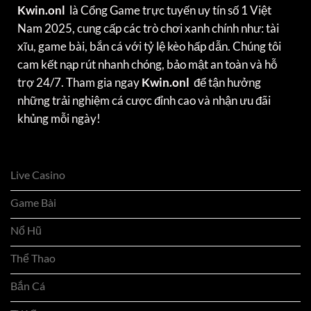
Kwin.onl
là Cổng Game trực tuyến uy tín số 1 Việt
Nam 2025, cung cấp các trò chơi xanh chính như: tài
xĩu, game bài, bắn cá với tỷ lệ kèo hấp dẫn. Chúng tôi
cam kết nạp rút nhanh chóng, bảo mật an toàn và hỗ
trợ 24/7. Tham gia ngay
Kwin.onl
để tận hưởng
những trải nghiệm cá cược đỉnh cao và nhận ưu đãi
khủng mỗi ngày!
Live Casino
Game Bài
Nổ Hũ
Thể Thao
Bắn Cá