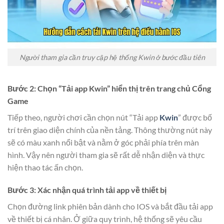
Người tham gia cần truy cập hệ thống Kwin ở bước đầu tiên
Bước 2: Chọn “Tải app Kwin” hiển thị trên trang chủ Cổng
Game
Tiếp theo, người chơi cần chọn nút “Tải app
Kwin
” được bố
trí trên giao diện chính của nền tảng. Thông thường nút này
sẽ có màu xanh nổi bật và nằm ở góc phải phía trên màn
hình. Vậy nên người tham gia sẽ rất dễ nhận diện và thực
hiện thao tác ấn chọn.
Bước 3: Xác nhận quá trình tải app về thiết bị
Chọn đường link phiên bản dành cho IOS và bắt đầu tải app
về thiết bị cá nhân. Ở giữa quy trình, hệ thống sẽ yêu cầu