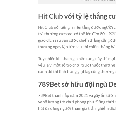
Hit Club với tỷ lệ thắng c
Hit Club nổi tiếng là nền tảng được người c
trả thưởng cực cao, có thể lên đến 80 – 90% 
giao dịch sau ván cược chiến thắng cũng đư
thưởng ngay lập tức sau khi chiến thắng bấ
Tuy nhiên khi tham gia nền tảng này thì mọi
yếu là vì một số trò chơi trực thuộc thương
cạnh đó thì tình trạng giật lag cũng thườn
789Bet sở hữu đội ngũ De
789Bet thành lập năm 2021 và gây ấn tượng
và số lượng trò chơi phong phú. Đồng thời đ
hút đa dạng người tham gia trải nghiệm dịch