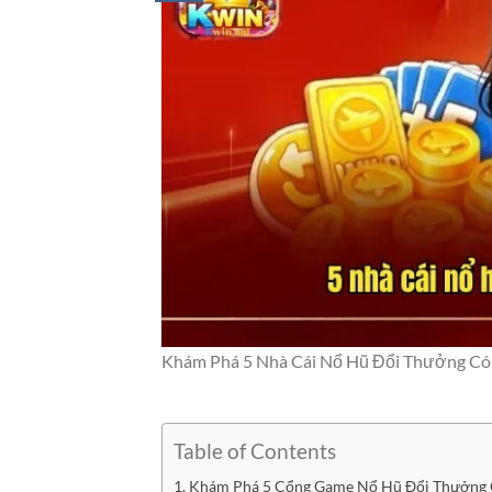
Khám Phá 5 Nhà Cái Nổ Hũ Đổi Thưởng Có
Table of Contents
Khám Phá 5 Cổng Game Nổ Hũ Đổi Thưởng C