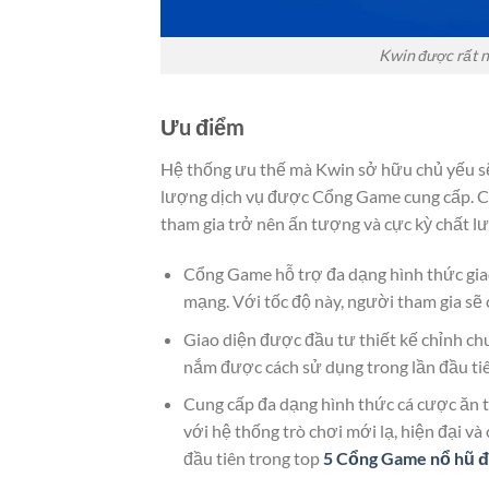
Kwin được rất n
Ưu điểm
Hệ thống ưu thế mà Kwin sở hữu chủ yếu sẽ
lượng dịch vụ được Cổng Game cung cấp. C
tham gia trở nên ấn tượng và cực kỳ chất l
Cổng Game hỗ trợ đa dạng hình thức giao 
mạng. Với tốc độ này, người tham gia sẽ c
Giao diện được đầu tư thiết kế chỉnh chu,
nắm được cách sử dụng trong lần đầu tiê
Cung cấp đa dạng hình thức cá cược ăn 
với hệ thống trò chơi mới lạ, hiện đại và
đầu tiên trong top
5 Cổng Game nổ hũ đổ