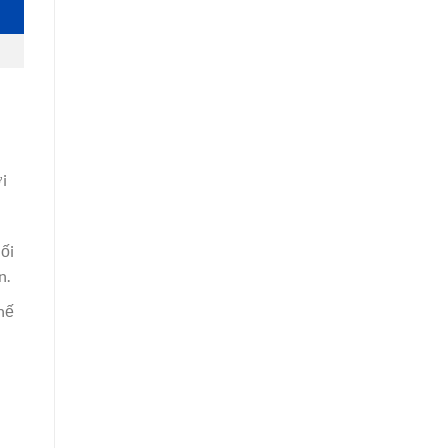
i
ối
n.
thế